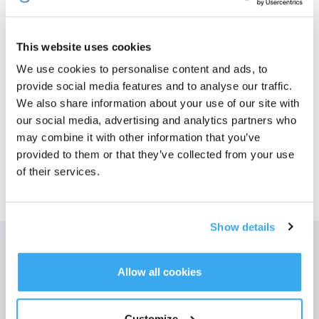
Fotky
This website uses cookies
Jednorázový mopovací pad
We use cookies to personalise content and ads, to
dárek – jednorázový mopovací pad
provide social media features and to analyse our traffic.
We also share information about your use of our site with
Jednorázový
our social media, advertising and analytics partners who
mopovací pad
may combine it with other information that you’ve
provided to them or that they’ve collected from your use
of their services.
Show details
Získejte nejnovější zprávy od ECOVACS
Allow all cookies
ODESLAT
Customize