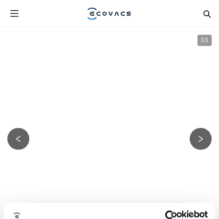
1
/
1