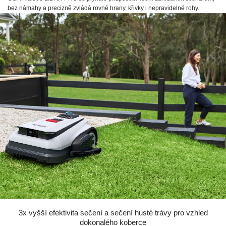
bez námahy a precizně zvládá rovné hrany, křivky i nepravidelné rohy.
3x vyšší efektivita sečení a sečení husté trávy pro vzhled
dokonalého koberce