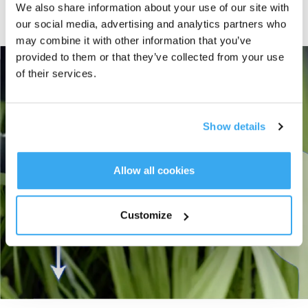
We also share information about your use of our site with
Prémiová volba pro sečení velkých ploch – GOAT A3000 LiDAR PRO je
our social media, advertising and analytics partners who
vybaven odolnou 7,5Ah baterií se superrychlým nabíjením a minimálními
may combine it with other information that you’ve
prostoji. 189W rychlonabíjení dobije baterii za pouhých 70 minut.
provided to them or that they’ve collected from your use
of their services.
Show details
Allow all cookies
Customize