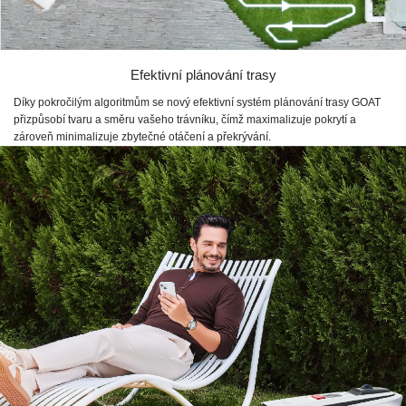
Efektivní plánování trasy
Díky pokročilým algoritmům se nový efektivní systém plánování trasy GOAT
přizpůsobí tvaru a směru vašeho trávníku, čímž maximalizuje pokrytí a
zároveň minimalizuje zbytečné otáčení a překrývání.