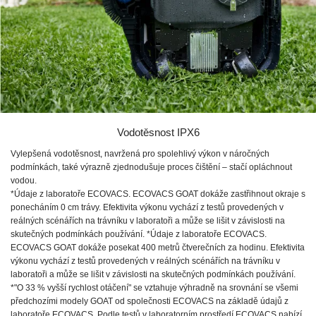
Vodotěsnost IPX6
Vylepšená vodotěsnost, navržená pro spolehlivý výkon v náročných
podmínkách, také výrazně zjednodušuje proces čištění – stačí opláchnout
vodou.
*Údaje z laboratoře ECOVACS. ECOVACS GOAT dokáže zastřihnout okraje s
ponecháním 0 cm trávy. Efektivita výkonu vychází z testů provedených v
reálných scénářích na trávníku v laboratoři a může se lišit v závislosti na
skutečných podmínkách používání. *Údaje z laboratoře ECOVACS.
ECOVACS GOAT dokáže posekat 400 metrů čtverečních za hodinu. Efektivita
výkonu vychází z testů provedených v reálných scénářích na trávníku v
laboratoři a může se lišit v závislosti na skutečných podmínkách používání.
*"O 33 % vyšší rychlost otáčení" se vztahuje výhradně na srovnání se všemi
předchozími modely GOAT od společnosti ECOVACS na základě údajů z
laboratoře ECOVACS. Podle testů v laboratorním prostředí ECOVACS nabízí