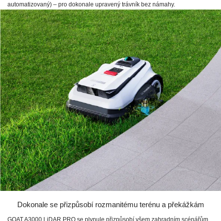
automatizovaný) – pro dokonale upravený trávník bez námahy.
Dokonale se přizpůsobí rozmanitému terénu a překážkám
GOAT A3000 LiDAR PRO se plynule přizpůsobí všem zahradním scénářům,