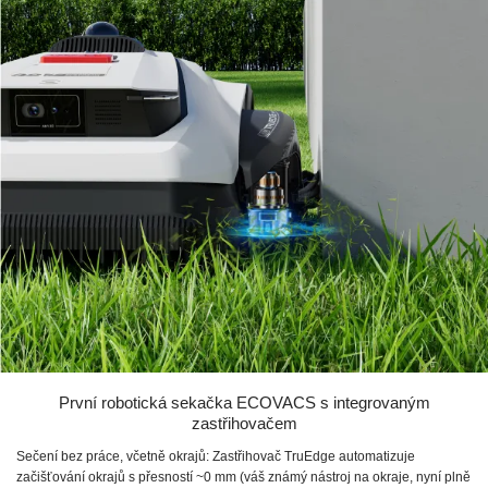
První robotická sekačka ECOVACS s integrovaným
zastřihovačem
Sečení bez práce, včetně okrajů: Zastřihovač TruEdge automatizuje
začišťování okrajů s přesností ~0 mm (váš známý nástroj na okraje, nyní plně