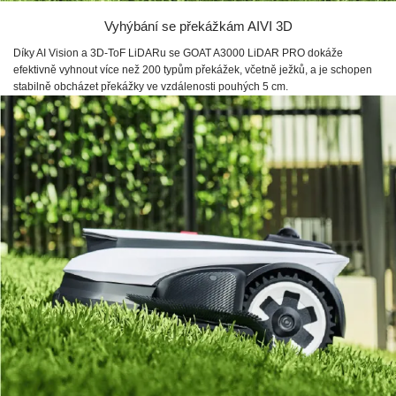
Vyhýbání se překážkám AIVI 3D
Díky AI Vision a 3D-ToF LiDARu se GOAT A3000 LiDAR PRO dokáže
efektivně vyhnout více než 200 typům překážek, včetně ježků, a je schopen
stabilně obcházet překážky ve vzdálenosti pouhých 5 cm.