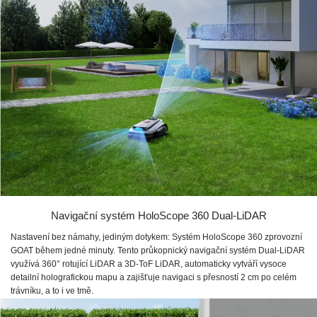
Navigační systém HoloScope 360 Dual-LiDAR
Nastavení bez námahy, jediným dotykem: Systém HoloScope 360 zprovozní
GOAT během jedné minuty. Tento průkopnický navigační systém Dual-LiDAR
využívá 360° rotující LiDAR a 3D-ToF LiDAR, automaticky vytváří vysoce
detailní holografickou mapu a zajišťuje navigaci s přesností 2 cm po celém
trávníku, a to i ve tmě.