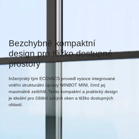
Bezchybně kompaktní
design pro těžko dostupné
prostory
Inženýrský tým ECOVACS provedl vysoce integrované
vnitřní strukturální úpravy WINBOT MINI, čímž jej
maximálně zeštíhlil. Tento kompaktní a praktický design
je ideální pro čištění úzkých oken a těžko dostupných
oblastí.