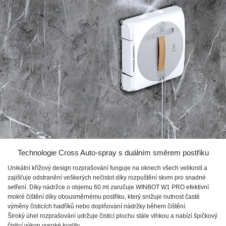
Technologie Cross Auto-spray s duálním směrem postřiku
Unikátní křížový design rozprašování funguje na oknech všech velikostí a
zajišťuje odstranění veškerých nečistot díky rozpuštění skvrn pro snadné
setření. Díky nádržce o objemu
60 ml
zaručuje
WINBOT W1 PRO
efektivní
mokré čištění díky obousměrnému postřiku, který snižuje nutnost časté
výměny čisticích hadříků nebo doplňování nádržky během čištění.
Široký úhel rozprašování udržuje čisticí plochu stále vlhkou a nabízí špičkový
čisticí výkon vysoké kvality.