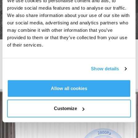
We use cookies to personalise content and ads, to
provide social media features and to analyse our traffic.
We also share information about your use of our site with
our social media, advertising and analytics partners who
may combine it with other information that you’ve
provided to them or that they’ve collected from your use
of their services.
Technologie detekce hran
Vysoce přesný senzor detekuje hrany a chytře upravuje čisticí trasu během
0,02 s,
což umožňuje
WINBOT W1 PRO
snadno čistit i bezrámová okna.
Show details
Dokáže se také plynule přizpůsobit reflexním oknům nejen za jasného světla,
ale i ve tmě, díky čemuž je vhodný pro vnitřní i venkovní čištění.
Allow all cookies
Customize