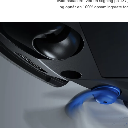
evidensbaseret ved en stigning på 137,
og opnår en 100% opsamlingsrate for s