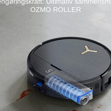
engøringskraft: Ultimativ sammensm
OZMO ROLLER