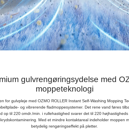
remium gulvrengøringsydelse med
moppeteknologi
 for gulvpleje med OZMO ROLLER Instant Self-Washing Mopping Tech
eltplade- og vibrerende fladmoppesystemer. Det rene vand føres tilbag
d op til 220 omdr./min. i rullehastighed svarer det til 220 højhastigheds
r og krydskontaminering. Med et mindre kontaktareal indeholder moppen m
betydelig rengøringseffekt på pletter.