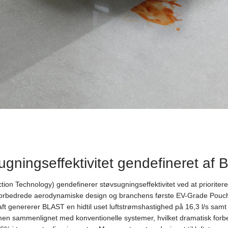
gningseffektivitet gendefineret af
on Technology) gendefinerer støvsugningseffektivitet ved at prioriter
t forbedrede aerodynamiske design og branchens første EV-Grade Pou
aft genererer BLAST en hidtil uset luftstrømshastighed på 16,3 l/s samt 
en sammenlignet med konventionelle systemer, hvilket dramatisk for