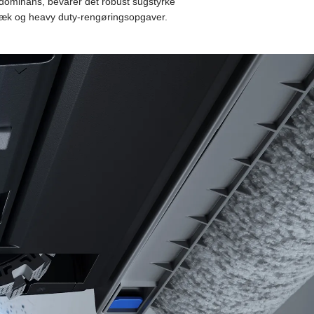
sdominans, bevarer det robust sugstyrke
dtræk og heavy duty-rengøringsopgaver.