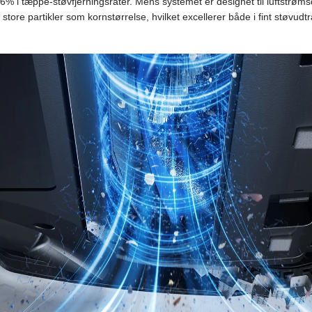
6% i tæppe-støvfjerningsrater. Mens systemet er designet til luftstrøm
tore partikler som kornstørrelse, hvilket excellerer både i fint støvu