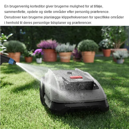
En brugervenlig korteditor giver brugerne mulighed for at tilføje,
sammenflette, opdele og slette områder efter personlig præference.
Derudover kan brugerne planlægge klippefrekvensen for specifikke områder
i henhold til deres personlige tidsplaner og præferencer.