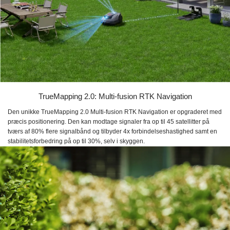
TrueMapping 2.0: Multi-fusion RTK Navigation
Den unikke TrueMapping 2.0 Multi-fusion RTK Navigation er opgraderet med
præcis positionering. Den kan modtage signaler fra op til 45 satellitter på
tværs af 80% flere signalbånd og tilbyder 4x forbindelseshastighed samt en
stabilitetsforbedring på op til 30%, selv i skyggen.