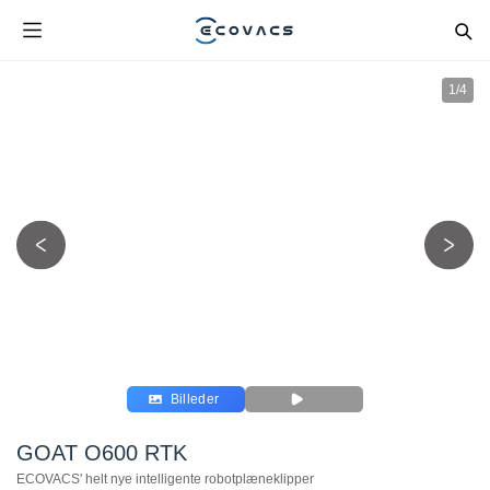
1
/
4
Billeder
GOAT O600 RTK
ECOVACS' helt nye intelligente robotplæneklipper