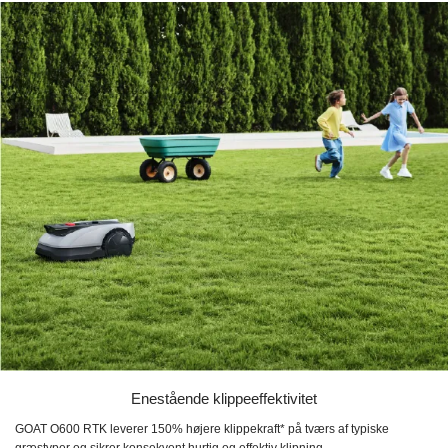
Enestående klippeeffektivitet
GOAT O600 RTK leverer 150% højere klippekraft* på tværs af typiske
græstyper og sikrer konsekvent hurtig og effektiv klipning.