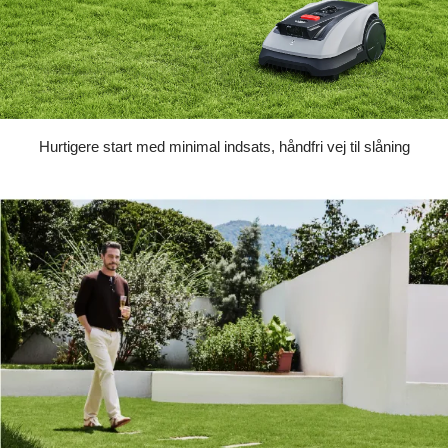
Hurtigere start med minimal indsats, håndfri vej til slåning