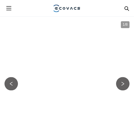
1
/
8