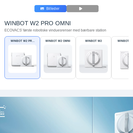
Billeder
WINBOT W2 PRO OMNI
ECOVACS' første robotiske vinduesrenser med bærbare station
WINBOT W2 PRO
WINBOT W2 OMNI
WINBOT W2
WINBOT W
OMNI