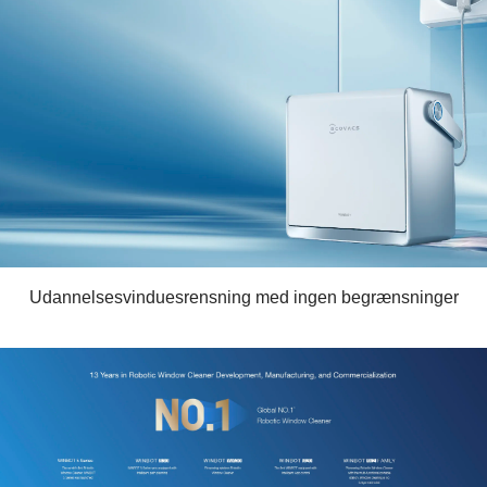
Udannelsesvinduesrensning med ingen begrænsninger