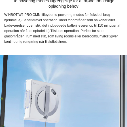
To powering modes tilgængelige for at møde forskellige
opladning behov
WINBOT W2 PRO OMNI tilbyder to powering modes for fleksibel brug
hjemme. a) Batteridrevet operation: Ideel for områder som balkoner eller
badeværelser uden stik, det indbyggede batteri leverer op til 110 minutter af
operation når fuldt opladet. b) Tilsluttet operation: Perfect for store
glasområder i rum med stik, som living rooms eller bedrooms, hvilket giver
kontinuerlig rengøring når tilsluttet strøm.