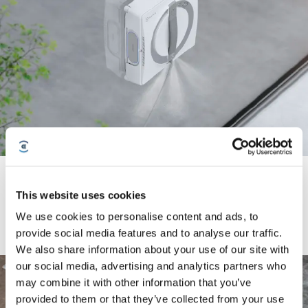
Fullt opdateret Three-nozzle Wide-angle Spray Atomization
Technology med våd mop for vinduesrensning
This website uses cookies
A fully upgraded Three-nozzle Wide-angle Spray Atomization Technology
We use cookies to personalise content and ads, to
arbejder med den våd mop for at sikre effektiv og effektiv rengøring.
provide social media features and to analyse our traffic.
Vandtrykket er forøget med 100% med tid coverage forøget med 80%, alt det
dirt disolve og vasket rent med et enkelt slag.
We also share information about your use of our site with
our social media, advertising and analytics partners who
may combine it with other information that you’ve
provided to them or that they’ve collected from your use