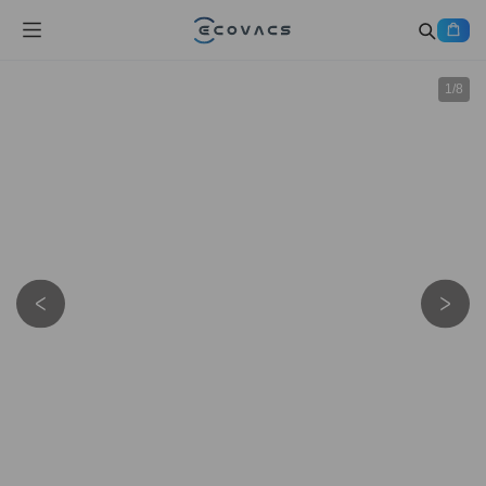
1
/
8