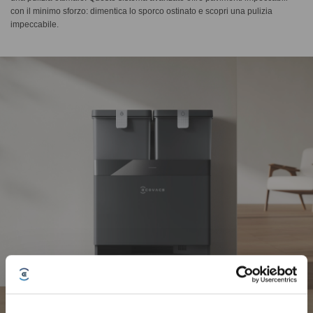
con il minimo sforzo: dimentica lo sporco ostinato e scopri una pulizia
impeccabile.