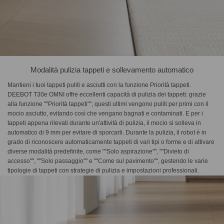
Modalità pulizia tappeti e sollevamento automatico
Mantieni i tuoi tappeti puliti e asciutti con la funzione Priorità tappeti.
DEEBOT T30e OMNI offre eccellenti capacità di pulizia dei tappeti: grazie
alla funzione ""Priorità tappeti"", questi ultimi vengono puliti per primi con il
mocio asciutto, evitando così che vengano bagnati e contaminati. E per i
tappeti appena rilevati durante un'attività di pulizia, il mocio si solleva in
automatico di 9 mm per evitare di sporcarli. Durante la pulizia, il robot è in
grado di riconoscere automaticamente tappeti di vari tipi o forme e di attivare
diverse modalità predefinite, come ""Solo aspirazione"", ""Divieto di
accesso"", ""Solo passaggio"" e ""Come sul pavimento"", gestendo le varie
tipologie di tappeti con strategie di pulizia e impostazioni professionali.