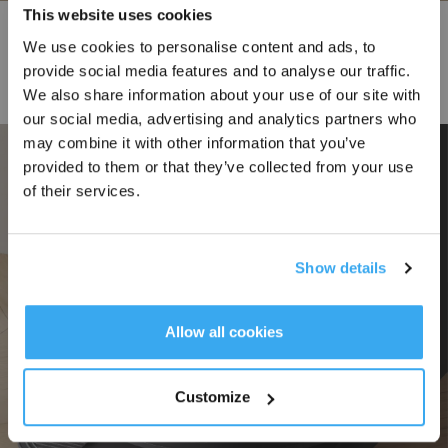
This website uses cookies
La stazione OMNI con pulizia automatica elimina la necessità di
We use cookies to personalise content and ads, to
interventi manuali
Iscriviti per vincere
provide social media features and to analyse our traffic.
We also share information about your use of our site with
our social media, advertising and analytics partners who
may combine it with other information that you’ve
provided to them or that they’ve collected from your use
of their services.
Show details
REGISTRATI
*I nuovi iscritti possono utilizzare 3000 punti per ottenere uno sconto
Allow all cookies
di 30€ sul primo ordine quando il pagamento supera i 1000€.
Customize