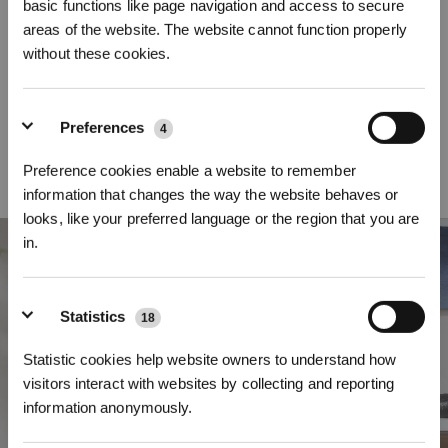
basic functions like page navigation and access to secure
Tecnologia anti-groviglio ZeroTangle 3.0
areas of the website. The website cannot function properly
without these cookies.
DEEBOT T50 PRO OMNI Gen3 è dotato della tecnologia ZeroTangle 3.0, con
struttura a tripla V e setole anti-groviglio a V con angolazione di 45° per
sollevare i capelli, spazzola a spirale a V per raccoglierli centralmente e
pettine con denti a V per districarli in modo dinamico. La combinazione di
Preferences
4
questi tre elementi riduce il tasso di grovigli fino allo 0%, rende la
manutenzione una passeggiata e garantisce prestazioni ottimali a ogni
Preference cookies enable a website to remember
pulizia.
information that changes the way the website behaves or
looks, like your preferred language or the region that you are
in.
Iscriviti per vincere
Statistics
18
Statistic cookies help website owners to understand how
visitors interact with websites by collecting and reporting
information anonymously.