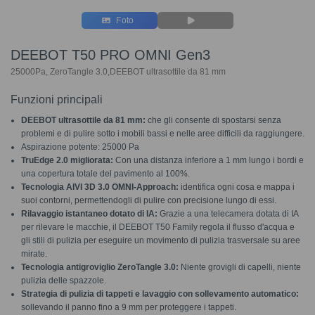
Foto
DEEBOT T50 PRO OMNI Gen3
25000Pa, ZeroTangle 3.0,DEEBOT ultrasottile da 81 mm
Funzioni principali
DEEBOT ultrasottile da 81 mm:
che gli consente di spostarsi senza
problemi e di pulire sotto i mobili bassi e nelle aree difficili da raggiungere.
Aspirazione potente: 25000 Pa
TruEdge 2.0 migliorata:
Con una distanza inferiore a 1 mm lungo i bordi e
una copertura totale del pavimento al 100%.
Tecnologia AIVI 3D 3.0 OMNI-Approach:
identifica ogni cosa e mappa i
suoi contorni, permettendogli di pulire con precisione lungo di essi.
Rilavaggio istantaneo dotato di IA:
Grazie a una telecamera dotata di IA
per rilevare le macchie, il DEEBOT T50 Family regola il flusso d'acqua e
gli stili di pulizia per eseguire un movimento di pulizia trasversale su aree
mirate.
Tecnologia antigroviglio ZeroTangle 3.0:
Niente grovigli di capelli, niente
pulizia delle spazzole.
Strategia di pulizia di tappeti e lavaggio con sollevamento automatico:
sollevando il panno fino a 9 mm per proteggere i tappeti.