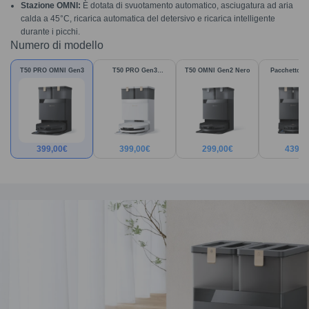
Stazione OMNI:
È dotata di svuotamento automatico, asciugatura ad aria
calda a 45°C, ricarica automatica del detersivo e ricarica intelligente
durante i picchi.
Numero di modello
T50 PRO OMNI Gen3
T50 PRO Gen3
T50 OMNI Gen2 Nero
Pacchetto T
Bianco
Gen3
399,00
€
399,00
€
299,00
€
439,0