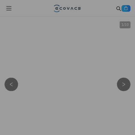
1
/
10