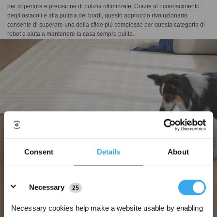
per copertura e precisione di pulizia ottimizzate. Grazie al riconoscimento
degli ostacoli e alla pulizia dei bordi, questo approccio rivoluzionario
consente di superare una della sfide più complesse per questa categoria di
robot e aiuta a mantenere la casa sempre pulita.
Consent
Details
About
Details
Necessary
25
Necessary cookies help make a website usable by enabling