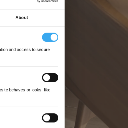
About
ation and access to secure
ere
ite behaves or looks, like