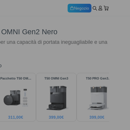
Negozio
OMNI Gen2 Nero
per una capacità di portata ineguagliabile e una
o
Pacchetto T50 OMNI
T50 OMNI Gen3
T50 PRO Gen3
Gen2
Bianco
311,00
€
399,00
€
399,00
€