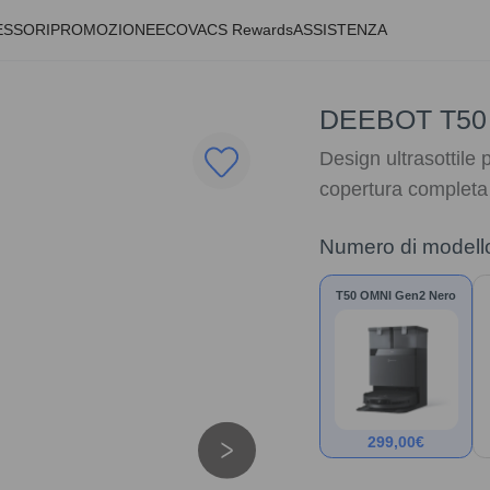
ESSORI
PROMOZIONE
ECOVACS Rewards
ASSISTENZA
DEEBOT T50 
Design ultrasottile 
copertura completa
Numero di modell
T50 OMNI Gen2 Nero
299,00
€