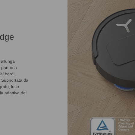
Edge
 allunga
n panno a
ai bordi,
 Supportata da
rato, luce
ia adattiva dei