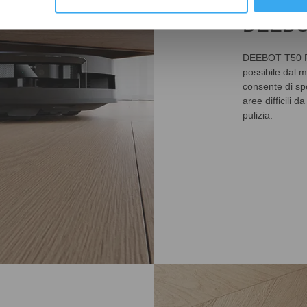
DEEBOT
DEEBOT T50 Fam
possibile dal 
consente di spo
aree difficili 
pulizia.