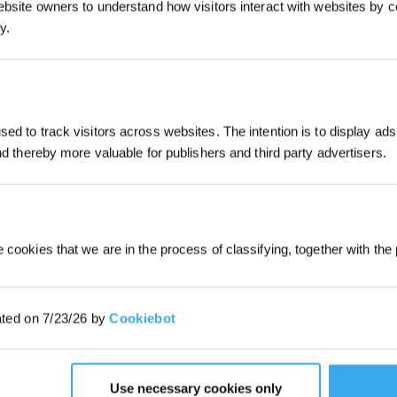
ebsite owners to understand how visitors interact with websites by co
y.
REGISTRATI
*I nuovi iscritti possono utilizzare 30
ed to track visitors across websites. The intention is to display ads
ottenere uno sconto di 30€ sul primo
and thereby more valuable for publishers and third party advertisers.
quando il pagamento supera i 1000€
 cookies that we are in the process of classifying, together with the 
ated on 7/23/26 by
Cookiebot
Use necessary cookies only