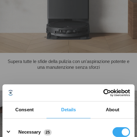
Supera tutte le sfide della pulizia con un'aspirazione potente e
una manutenzione senza sforzi
Consent
Details
About
Details
Necessary
25