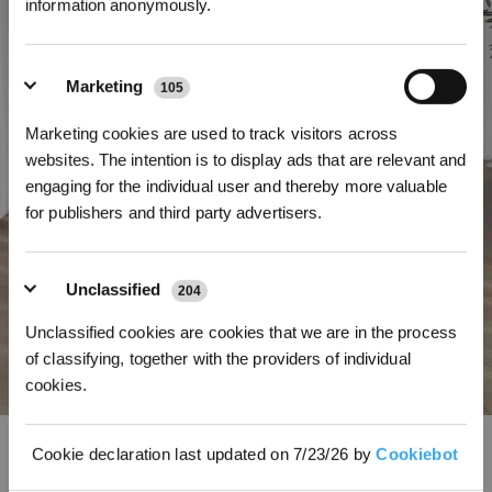
information anonymously.
Marketing
105
REGISTRATI
Marketing cookies are used to track visitors across
*I nuovi iscritti possono utilizzare 3000 punti per ottenere uno sconto
websites. The intention is to display ads that are relevant and
di 30€ sul primo ordine quando il pagamento supera i 1000€.
engaging for the individual user and thereby more valuable
for publishers and third party advertisers.
Unclassified
204
Unclassified cookies are cookies that we are in the process
of classifying, together with the providers of individual
cookies.
OZMO Turbo 2.0
Cookie declaration last updated on 7/23/26 by
Cookiebot
L'OZMO Turbo 2.0 utilizza un sistema di panni rotanti a due piastre e una