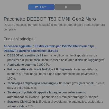
Foto
Pacchetto DEEBOT T50 OMNI Gen2 Nero
Design ultrasottile per una capacità di portata ineguagliabile e una copertura
completa
Funzioni principali
Accessori aggiuntivi : Kit di Ricambio per T50/T50 PRO Serie *1pc ,
DEEBOT Soluzione detergente (1L)*1pc
DEEBOT ultrasottile da 81 mm:
che gli consente di spostarsi senza
problemi e di pulire sotto i mobili bassi e nelle aree difficili da raggiungere.
Aspirazione potente:
21000 Pa
Pulizia adattiva dei bordi TruEdge 2.0 migliorata:
Con una distanza
inferiore a 1 mm lungo i bordi e una copertura totale del pavimento al
100%.
Tecnologia antigroviglio ZeroTangle 2.0:
Niente grovigli di capelli, niente
pulizia delle spazzole.
Strategia di pulizia di tappeti e lavaggio con sollevamento
automatico:
sollevando il panno fino a 9 mm per proteggere i tappeti.
Stazione OMNI 10 in 1:
È dotata di svuotamento automatico, asciugatura
ad aria calda a 45°C.