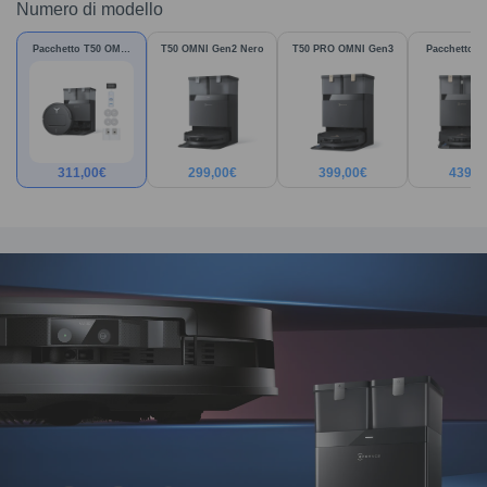
Numero di modello
Pacchetto T50 OMNI
T50 OMNI Gen2 Nero
T50 PRO OMNI Gen3
Pacchetto T
Gen2
Gen3
311,00
€
299,00
€
399,00
€
439,0