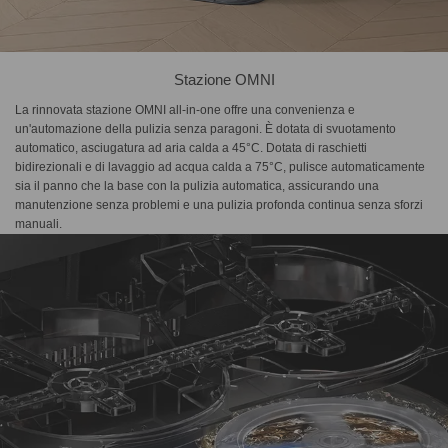
Stazione OMNI
La rinnovata stazione OMNI all-in-one offre una convenienza e
un'automazione della pulizia senza paragoni. È dotata di svuotamento
automatico, asciugatura ad aria calda a 45°C. Dotata di raschietti
bidirezionali e di lavaggio ad acqua calda a 75°C, pulisce automaticamente
sia il panno che la base con la pulizia automatica, assicurando una
manutenzione senza problemi e una pulizia profonda continua senza sforzi
manuali.