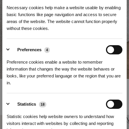
Necessary cookies help make a website usable by enabling
basic functions like page navigation and access to secure
areas of the website. The website cannot function properly
without these cookies.
Preferences
4
Preference cookies enable a website to remember
information that changes the way the website behaves or
looks, like your preferred language or the region that you are
in.
Aspirazione potente di 21000Pa
Iscriviti per vincere
Il motore ad alta velocità del DEEBOT T50 Family e il design del condotto
lineare garantiscono un'aspirazione potente di 21000Pa, rimuovendo
Statistics
18
efficacemente la polvere e lo sporco da tappeti e pavimenti per una pulizia
profonda e accurata.
Statistic cookies help website owners to understand how
visitors interact with websites by collecting and reporting