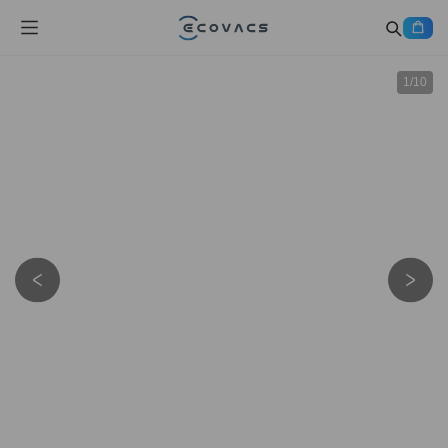
1
/
10