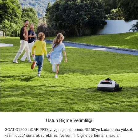
Üstün Biçme Verimliliği
GOAT O1200 LiDAR PRO, yaygın çim türlerinde %150’ye kadar daha yüksek
kesim gücü* sunarak sürekli hızlı ve verimli biçme performansı sağlar.