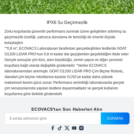
IPX6 Su Geçirmezlik
Zorlu koşullarda güvenilir performans sunmak üzere geliştirilen artırılmış su
geçirmezlik özelliği, yalnızca durulama ile temizliği de önemli ölçüde
kolaylaştırır.
*"0,8 m", ECOVACS Laboratuvarı tarafından gerçekleştirilen testlerde GOAT
O1200 LiDAR PRO’nun 0,8 m kadar dar geçişlerden geçebildiğini ifade eder.
Gerçek sonuçlar çim türü, alan büyüklüğü, zemin yapısı ve diğer çevresel
koşullara bağlı olarak değişiklik gösterebilir. *Veriler ECOVACS
laboratuvarından alınmıştır. GOAT O1200 LiDAR PRO Çim Biçme Robotu,
standart çim biçme robotlarına kıyasla %150’ye kadar daha yüksek
maksimum kesim gücü sunar. Performans verimliliği laboratuvarda gerçek
çim senaryolarında yapılan testlere dayanmaktadır ve gerçek kullanım
koşullarına göre farklılık gösterebilir.
ECOVACS'tan Son Haberleri Alın
SUNMAK