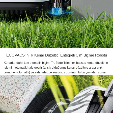
ECOVACS’ın İlk Kenar Düzeltici Entegreli Çim Biçme Robotu
Kenarlar dahil tam otomatik biçim: TruEdge Trimmer, hassas kenar düzeltme
işlemini otomatik hale getirir (alışık olduğunuz kenar düzeltme aracı artık
tamamen otomatik) ve zahmetsizce kusursuz görünümlü bir çim alan sunar.