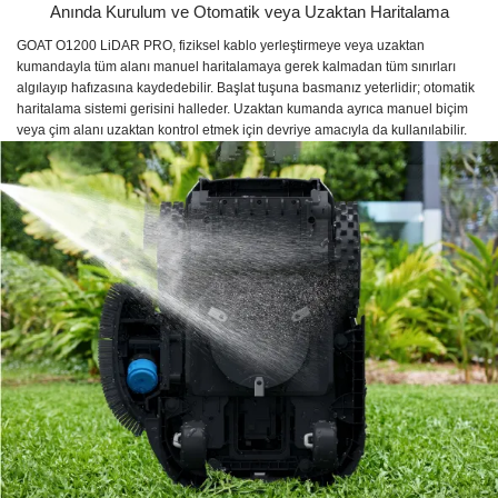
Anında Kurulum ve Otomatik veya Uzaktan Haritalama
GOAT O1200 LiDAR PRO, fiziksel kablo yerleştirmeye veya uzaktan
kumandayla tüm alanı manuel haritalamaya gerek kalmadan tüm sınırları
algılayıp hafızasına kaydedebilir. Başlat tuşuna basmanız yeterlidir; otomatik
haritalama sistemi gerisini halleder. Uzaktan kumanda ayrıca manuel biçim
veya çim alanı uzaktan kontrol etmek için devriye amacıyla da kullanılabilir.