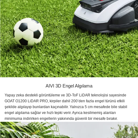
AIVI 3D Engel Algılama
Yapay zeka destekli görüntüleme ve 3D-ToF LiDAR teknolojisi sayesinde
GOAT O1200 LiDAR PRO, kirpiler dahil 200’den fazla engel türünü etkili
şekilde algılayıp bunlardan kaçınabilir. Yalnızca 5 cm mesafede bile stabil
engel algılama sağlar ve hızlı tepki verir. Ayrıca kesilmemiş alanları
minimuma indirirken engellerin yakınında güvenli bir mesafe bırakır.