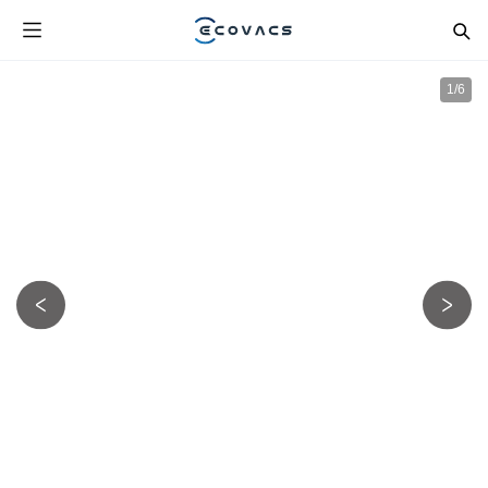
1
/
6