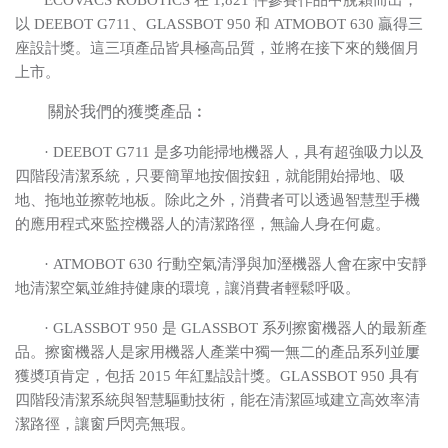
ECOVACS ROBOTICS
在
1,821
件參賽作品中脫穎而出，
以
DEEBOT G711
、
GLASSBOT 950
和
ATMOBOT 630
贏得三
座設計獎。這三項產品皆具極高品質，並將在接下來的幾個月
上市。
關於我們的獲獎產品︰
·
DEEBOT G711
是多功能掃地機器人，具有超強吸力以及
四階段清潔系統，只要簡單地按個按鈕，就能開始掃地、吸
地、拖地並擦乾地板。除此之外，消費者可以透過智慧型手機
的應用程式來監控機器人的清潔路徑，無論人身在何處。
·
ATMOBOT 630
行動空氣清淨與加溼機器人會在家中安靜
地清潔空氣並維持健康的環境，讓消費者輕鬆呼吸。
· GLASSBOT 950 是 GLASSBOT 系列擦窗機器人的最新產
品。擦窗機器人是家用機器人產業中獨一無二的產品系列並屢
獲奬項肯定，包括 2015 年紅點設計獎。GLASSBOT 950 具有
四階段清潔系統與智慧驅動技術，能在清潔區域建立高效率清
潔路徑，讓窗戶閃亮無瑕。