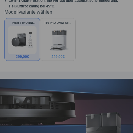
10-in-1 OMNI- Station
: Sie verfügt über automatische Entleerung,
Heißlufttrocknung bei 45°C.
Modellvariante wählen
Paket T50 OMNI
T50 PRO OMNI Gen3
Gen2
Weiß
299,00
€
449,00
€