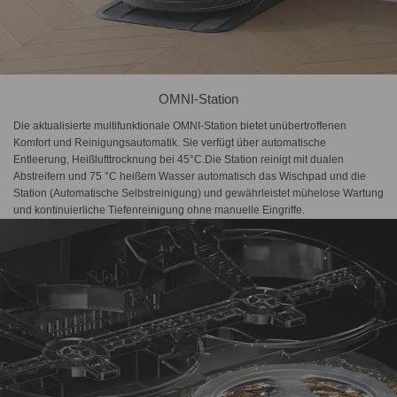
OMNI-Station
Die aktualisierte multifunktionale OMNI-Station bietet unübertroffenen
Komfort und Reinigungsautomatik. Sie verfügt über automatische
Entleerung, Heißlufttrocknung bei 45°C.Die Station reinigt mit dualen
Abstreifern und 75 °C heißem Wasser automatisch das Wischpad und die
Station (Automatische Selbstreinigung) und gewährleistet mühelose Wartung
und kontinuierliche Tiefenreinigung ohne manuelle Eingriffe.