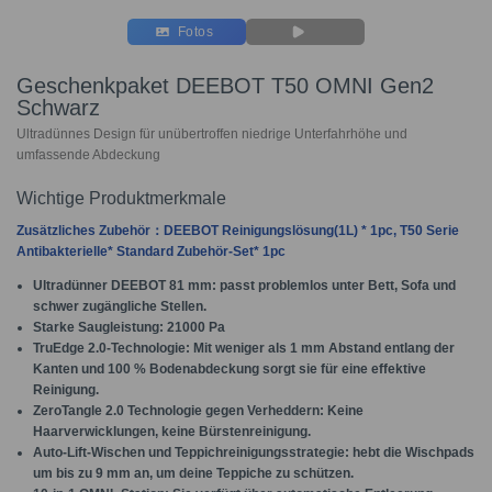
Fotos
Geschenkpaket DEEBOT T50 OMNI Gen2
Schwarz
Ultradünnes Design für unübertroffen niedrige Unterfahrhöhe und
umfassende Abdeckung
Wichtige Produktmerkmale
Zusätzliches Zubehör：DEEBOT Reinigungslösung(1L) * 1pc, T50 Serie
Antibakterielle* Standard Zubehör-Set* 1pc
Ultradünner DEEBOT 81 mm
: passt problemlos unter Bett, Sofa und
schwer zugängliche Stellen.
Starke Saugleistung:
21000 Pa
TruEdge 2.0-Technologie
: Mit weniger als 1 mm Abstand entlang der
Kanten und 100 % Bodenabdeckung sorgt sie für eine effektive
Reinigung.
ZeroTangle 2.0 Technologie gegen Verheddern
: Keine
Haarverwicklungen, keine Bürstenreinigung.
Auto-Lift-Wischen und Teppichreinigungsstrategie
: hebt die Wischpads
um bis zu 9 mm an, um deine Teppiche zu schützen.