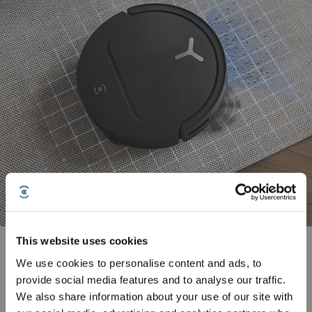
This website uses cookies
21000 Pa starke Saugleistung
We use cookies to personalise content and ads, to
Der hochtourige Motor und der geradlinige Saugkanal der DEEBOT-
provide social media features and to analyse our traffic.
Produktfamilie T50 liefern eine kraftvolle Saugleistung von 21000 Pa, mit der
Staub und Schmutz wirksam von Teppich- und Hartböden entfernt werden
We also share information about your use of our site with
Jetzt anmelden
&
3% sparen!
und gründliche Tiefenreinigung erzielt wird.