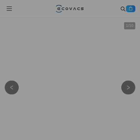
1
/
10