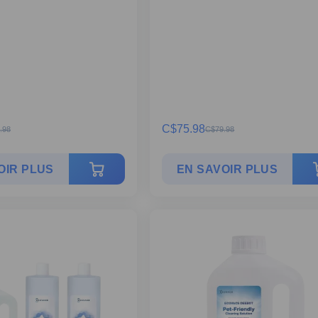
C$
75.98
.98
C$
79.98
OIR PLUS
EN SAVOIR PLUS