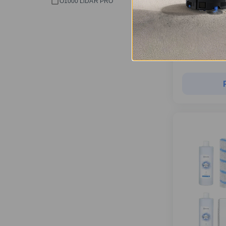
O1000 LiDAR PRO
C$
34.99