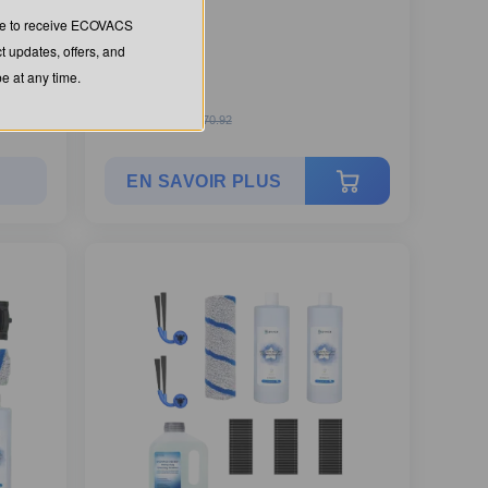
ree to receive ECOVACS
t updates, offers, and
 at any time.
C$
243.83
C$
270.92
EN SAVOIR PLUS