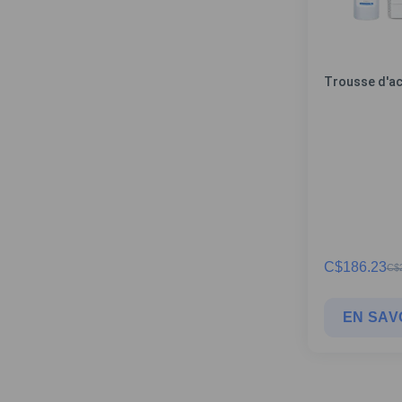
Trousse d'a
C$
186.23
C$
EN SAV