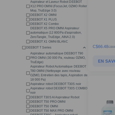
Aspirateur et Laveur Robot DEEBOT
X12 PRO OMNI (FocusJet, OZMO Roller
Mop, TruEdge 3.0)
DEEBOT X2 OMNI
DEEBOT X1 PLUS
DEEBOT X2 Combo
DEEBOT X5 PRO OMNI Aspirateur
automatique (12 800Pa d'aspiration,
ZeroTangle, TruEdge, AINA 2.0)
DEEBOT X1 OMNI BLANC
C$
66.48
C$
69
DEEBOT T Series
Aspirateur automatique DEEBOT T90
PRO OMNI (30 000 Pa, rouleau OZMO,
EN SAV
TruEdge)
Aspirateur Robot Automatique DEEBOT
T80 OMNI (Nettoyage avec rouleau
OZMO, Entretien des tapis, Aspiration de
18 000 Pa)
Aspirateur robot DEEBOT T30S noir
Aspirateur robot DEEBOT T30S COMBO
noir
DEEBOT T30S AI Aspirateur Robot
DEEBOT T50 PRO OMNI
DEEBOT T50 OMNI
DEEBOT T50 MAX PRO OMNI