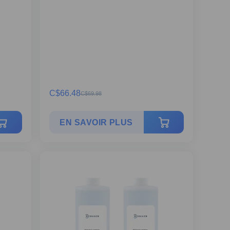
C$
66.48
C$
69.98
EN SAVOIR PLUS