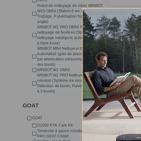
mini 2
Robot de nettoyage de vitres WINBOT
W2S OMNI (Station 6-en-1, Précision
TruEdge, Pulvérisation triple à large
angle)
WINBOT W2 PRO OMNI Robot de
nettoyage de fenêtres (Station portable,
nettoyage intelligent, pulvérisateur d'eau
à triple buse)
WINBOT MINI Nettoyeur de Fenêtres
Automatisé (gain de place, pulvérisation
par atomisation ultrasonique, nettoyage
des bords)
WINBOT W2 OMNI
WINBOT W2 PRO Nettoyeur de fenêtres
robotisé (Système de montée stable,
Détection de bords, Pulvérisateur d'eau
à 3 buses)
GOAT
Solution de 
copy
GOAT
O1000 RTK Care Kit
Tondeuse à gazon robotique LiDAR
PRO GOAT A3000