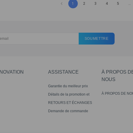
1
2
3
4
5
…
SOUMETTRE
NNOVATION
ASSISTANCE
À PROPOS D
NOUS
Garantie du meilleur prix
À PROPOS DE NO
Détails de la promotion et
avis de non-responsabilité
RETOURS ET ÉCHANGES
Demande de commande