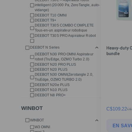
DEEBOT T30C – Aspirateur robot
intelligent (20 000 Pa, ZeroTangle, auto-
vidange)
DEEBOT T10 OMNI
DEEBOT T9+
DEEBOT T30S COMBO COMPLETE
Tous-en-un aspirateur robotique
DEEBOT T30S PRO Aspirateur Robot
Heavy-duty C
DEEBOT N Series
bundle
DEEBOT N30 PRO OMNI Aspirateur
robot (TruEdge, OZMO Turbo 2.0)
DEEBOT N20 PRO PLUS
DEEBOT N20 PLUS
DEEBOT N30 OMNI(Zerotangle 2.0,
TruEdge, OZMO TURBO 2.0)
DEEBOT N20e PLUS
DEEBOT N10 PLUS
DEEBOT N8 PRO+
WINBOT
C$
109.22
C$
WINBOT
EN SAV
W3 OMNI