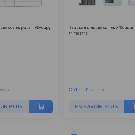
ccessoires pour T90-copy
Trousse d'accessoires X12 pour 
trimestre
C$
171.85
206.93
C$
190.94
OIR PLUS
EN SAVOIR PLUS