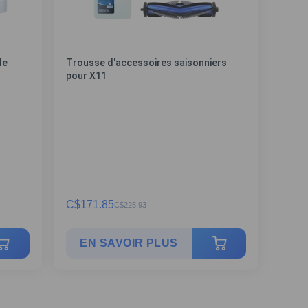
le
Trousse d'accessoires saisonniers
pour X11
C$
171.85
C$
225.93
EN SAVOIR PLUS