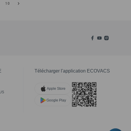
10
E
Télécharger l'application ECOVACS
Apple Store
US
Google Play