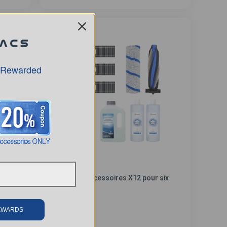
 Rewarded
L)
Trousse d'accessoires X12 pour six
mois
REWARDS