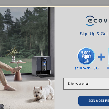
Sign Up & Get
nettoyage WINBOT (1L)-
Solution de nettoyage WINBOT (1
JOIN & GET 