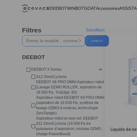
DEEBOT
WINBOT
GOAT
Accessoires
ASSIST
Filtres
Tout effacer
search
DEEBOT
DEEBOT X Series
X12 OmniCyclone
DEEBOT X8 PRO OMNI Aspirateur robot
(Lavage OZMO ROLLER, aspiration de
18 000 Pa, TruEdge 3D)
Aspirateur robot DEEBOT X9 PRO OMNI
(aspiration de 16 600 Pa, système de
lavage OZMO à rouleau, technologie
ZeroTangle)
Aspirateur‑robot et lave‑sol DEEBOT
X11 OmniCyclone (19 500 Pa de
Liquide de n
puissance d’aspiration, rouleau OZMO,
charge PowerBoost)