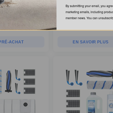
By submitting your email, you ag
marketing emails, including produc
member news. You can unsubscribe
C$
34.99
PRÉ-ACHAT
EN SAVOIR PLUS