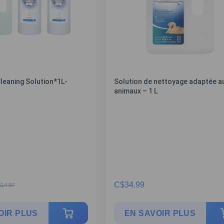
leaning Solution*1L-
Solution de nettoyage adaptée a
animaux – 1 L
C$
34.99
114.97
OIR PLUS
EN SAVOIR PLUS