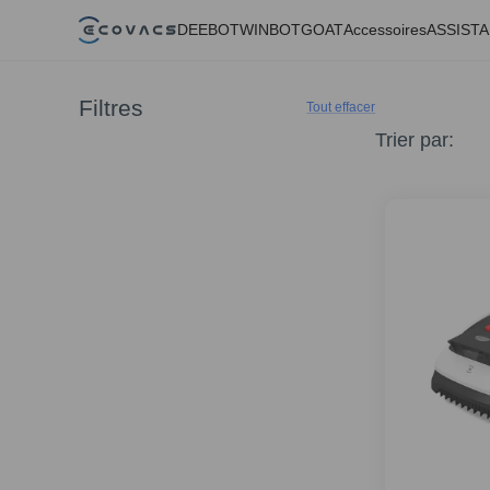
DEEBOT
WINBOT
GOAT
Accessoires
ASSIST
Filtres
Tout effacer
Trier par
: