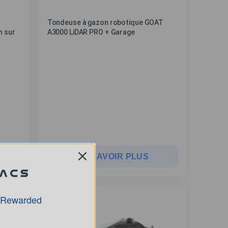
Tondeuse à gazon robotique GOAT
n sur
A3000 LiDAR PRO + Garage
EN SAVOIR PLUS
 Rewarded