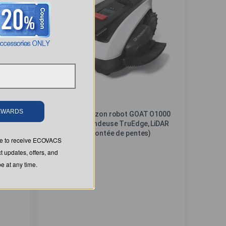
REWARDS
1000
Tondeuse à gazon robot GOAT O1000
iDAR
LiDAR PRO (Tondeuse TruEdge, LiDAR
copy
double 360°, montée de pentes)
ree to receive ECOVACS
t updates, offers, and
 at any time.