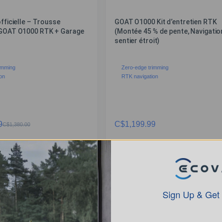
officielle – Trousse
GOAT O1000 Kit d’entretien RTK
 GOAT O1000 RTK + Garage
(Montée 45 % de pente, Navigatio
sentier étroit)
imming
Zero-edge trimming
on
RTK navigation
9
C$
1,199.99
C$
1,380.00
VOIR PLUS
EN SAVOIR PLUS
Sign Up & Get