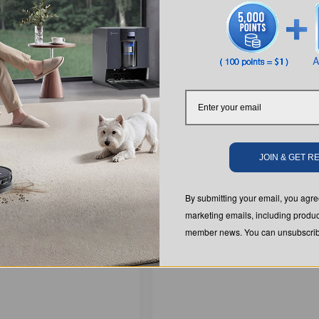
JOIN & GET 
gazon robotique LiDAR
Tondeuse à gazon robot GOAT O
A3000
LiDAR PRO (Tondeuse TruEdge, L
double 360°, montée de pentes)-
By submitting your email, you ag
marketing emails, including produc
member news. You can unsubscribe