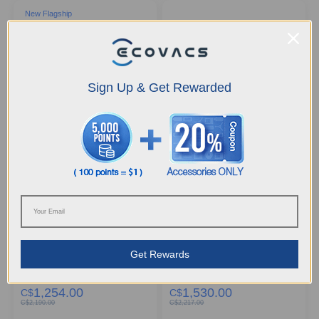
New Flagship
Sign Up & Get Rewarded
Aspirateur-robot laveur
Ensemble DEEBOT X12 PRO
DEEBOT X12 OmniCyclone sans
OMNI
sac (Dissolution préalable des
taches FocusJet, TruEdge 3.0,
IA)-copy
FocusJet Technology
ZeroTangle 4.0
Get Rewards
1,254.00
1,530.00
C$
C$
C$
2,190.00
C$
2,217.00