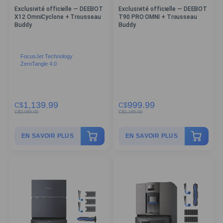
Exclusivité officielle — DEEBOT
Exclusivité officielle — DEEBOT
X12 OmniCyclone + Trousseau
T90 PRO OMNI + Trousseau
Buddy
Buddy
FocusJet Technology
ZeroTangle 4.0
1,139.99
999.99
C$
C$
C$
2,065.00
C$
1,165.00
EN SAVOIR PLUS
EN SAVOIR PLUS