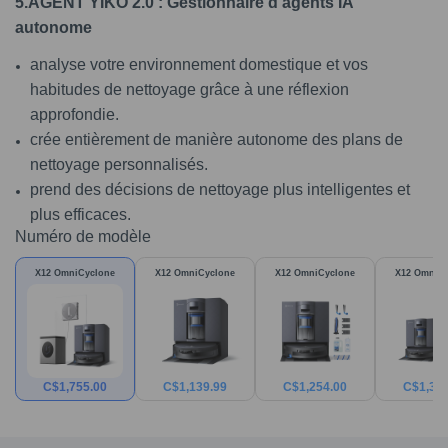
5.AGENT YIKO 2.0 : Gestionnaire d’agents IA
autonome
analyse votre environnement domestique et vos
habitudes de nettoyage grâce à une réflexion
approfondie.
crée entièrement de manière autonome des plans de
nettoyage personnalisés.
prend des décisions de nettoyage plus intelligentes et
plus efficaces.
Numéro de modèle
X12 OmniCyclone
X12 OmniCyclone
X12 OmniCyclone
X12 OmniC
C$
1,755.00
C$
1,139.99
C$
1,254.00
C$
1,30