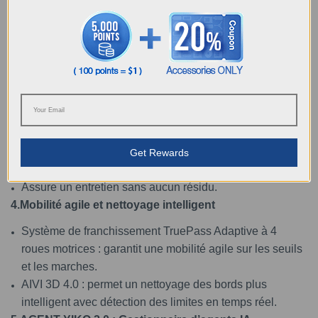
d’entretien
Nouvelle bague racleur à nettoyage rapide pour éliminer
la poussière résiduelle sans contact.
Fonctionne grâce à la technologie d’auto-vidange
PureCyclone 2.0.
Elle maintient une aspiration puissante et constante avec
une perte minimale pendant la vidange.
Sépare efficacement la poussière de l’air.
Un grand bac de 1,6 L permettant jusqu’à 48 jours
Get Rewards
d’utilisation.
Assure un entretien sans aucun résidu.
4.Mobilité agile et nettoyage intelligent
Système de franchissement TruePass Adaptive à 4
roues motrices : garantit une mobilité agile sur les seuils
et les marches.
AIVI 3D 4.0 : permet un nettoyage des bords plus
intelligent avec détection des limites en temps réel.