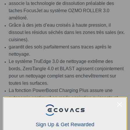
associe la technologie de dissolution préalable des
taches FocusJet au système OZMO ROLLER 3.0
amélioré.
Grâce à des jets d’eau croisés à haute pression, il
dissout les résidus séchés dans les zones très sales (ex.
cuisines).
garantit des sols parfaitement sans traces après le
nettoyage.
Le système TruEdge 3.0 de nettoyage extrême des
bords, ZeroTangle 4.0 et BLAST agissent conjointement
pour un nettoyage complet sans enchevêtrement sur
toutes les surfaces.
La fonction PowerBoost Charging Plus assure une
autonomie continue* en mode aspiration puissante et
charge adaptative.
Elle permet un nettoyage ininterrompu et complet sur de
grands espaces.
Sign Up & Get Rewarded
3.Station OmniCyclone : Sans manipulation et peu