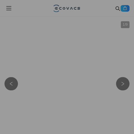
1
/
9