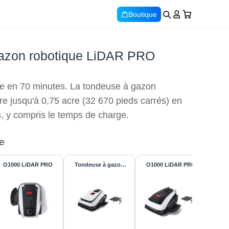
Boutique
azon robotique LiDAR PRO
ide en 70 minutes. La tondeuse à gazon
re jusqu'à 0,75 acre (32 670 pieds carrés) en
, y compris le temps de charge.
e
O1000 LiDAR PRO
Tondeuse à gazon
O1000 LiDAR PRO
O100
C
robotique GOAT
A3000 LiDAR PRO +
Garage