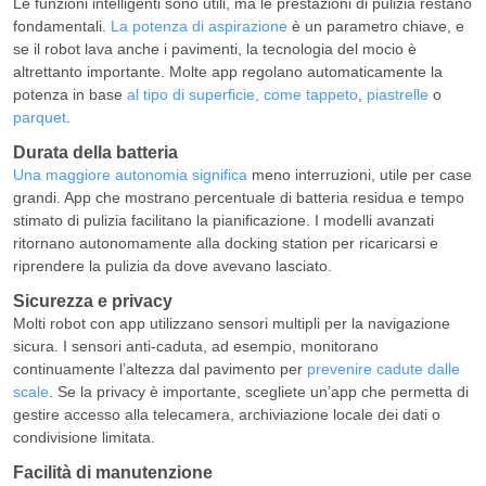
Le funzioni intelligenti sono utili, ma le prestazioni di pulizia restano
fondamentali.
La potenza di aspirazione
è un parametro chiave, e
se il robot lava anche i pavimenti, la tecnologia del mocio è
altrettanto importante. Molte app regolano automaticamente la
potenza in base
al tipo di superficie, come tappeto
,
piastrelle
o
parquet
.
Durata della batteria
Una maggiore autonomia significa
meno interruzioni, utile per case
grandi. App che mostrano percentuale di batteria residua e tempo
stimato di pulizia facilitano la pianificazione. I modelli avanzati
ritornano autonomamente alla docking station per ricaricarsi e
riprendere la pulizia da dove avevano lasciato.
Sicurezza e privacy
Molti robot con app utilizzano sensori multipli per la navigazione
sicura. I sensori anti-caduta, ad esempio, monitorano
continuamente l’altezza dal pavimento per
prevenire cadute dalle
scale
. Se la privacy è importante, scegliete un’app che permetta di
gestire accesso alla telecamera, archiviazione locale dei dati o
condivisione limitata.
Facilità di manutenzione