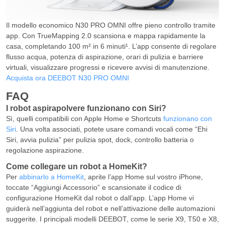
Il modello economico N30 PRO OMNI offre pieno controllo tramite
app. Con TrueMapping 2.0 scansiona e mappa rapidamente la
casa, completando 100 m² in 6 minuti¹. L’app consente di regolare
flusso acqua, potenza di aspirazione, orari di pulizia e barriere
virtuali, visualizzare progressi e ricevere avvisi di manutenzione.
Acquista ora DEEBOT N30 PRO OMNI
FAQ
I robot aspirapolvere funzionano con Siri?
Sì, quelli compatibili con Apple Home e Shortcuts
funzionano con
Siri
. Una volta associati, potete usare comandi vocali come “Ehi
Siri, avvia pulizia” per pulizia spot, dock, controllo batteria o
regolazione aspirazione.
Come collegare un robot a HomeKit?
Per
abbinarlo a HomeKit
, aprite l’app Home sul vostro iPhone,
toccate “Aggiungi Accessorio” e scansionate il codice di
configurazione HomeKit dal robot o dall’app. L’app Home vi
guiderà nell’aggiunta del robot e nell’attivazione delle automazioni
suggerite. I principali modelli DEEBOT, come le serie X9, T50 e X8,