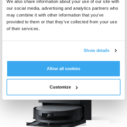
We also share information about your use of our site with
rimanendo vicino a pareti e mobili per massima copertura. Il nuovo
our social media, advertising and analytics partners who
Triple Lift System adatta automaticamente la modalità di pulizia,
may combine it with other information that you’ve
sollevando spazzole principali e laterali su macchie. L’assistente
provided to them or that they’ve collected from your use
vocale YIKO-GPT interpreta comandi vocali o testuali naturali per
of their services.
chi trova difficile usare interfacce mobili.
Acquista ora DEEBOT X9 PRO OMNI
DEEBOT T50 MAX PRO OMNI
Show details
Allow all cookies
Customize