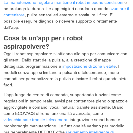
La manutenzione regolare mantiene il robot in buone condizioni
e
ne prolunga la durata. Le app migliori ricordano quando
svuotare il
contenitore
, pulire sensori ed esterno e sostituire il filtro. È
possibile eseguire diagnosi o ricevere supporto direttamente
dall’app.
Cosa fa un’app per i robot
aspirapolvere?
Oggi i robot aspirapolvere si affidano alle app per comunicare con
gli utenti. Dallo start della pulizia, alla creazione di mappe
dettagliate, programmazione e
impostazione di zone vietate
. I
modelli senza app si limitano a pulsanti o telecomando, meno
comodi per personalizzare la pulizia o inviare il robot quando siete
fuori.
L’app funge da centro di comando, supportando funzioni come
regolazioni in tempo reale, avvisi per contenitore pieno o spazzole
aggrovigliate e comandi vocali naturali tramite assistente. Brand
come ECOVACS offrono funzionalità avanzate, come
videochiamate tramite telecamera
, integrazione smart home e
monitoraggio manutenzione. Le funzionalità variano per modello,
ma generalmente DEEBOT offre
rilevamento intelligente di