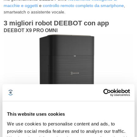
macchie e oggetti
e
controllo remoto completo da smartphone
,
smartwatch o assistente vocale.
3 migliori robot DEEBOT con app
DEEBOT X9 PRO OMNI
This website uses cookies
We use cookies to personalise content and ads, to
Funzioni di pulizia avanzate controllabili tramite ECOVACS HOME
app. La tecnologia AIVI 3D 3.0 Omni-Approach utilizza un modello
provide social media features and to analyse our traffic.
Vision-Language per riconoscere ostacoli in tempo reale,