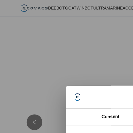
DEEBOT
GOAT
WINBOT
ULTRAMARINE
ACC
Consent
Details