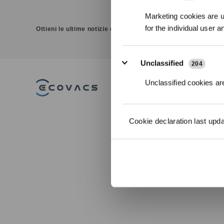
Marketing cookies are us
for the individual user 
Ottieni le ultime notizie da ECOVACS
Unclassified
204
Unclassified cookies are
PRODOTTI
DEEBOT Robot
Cookie declaration last upd
Aspirapolvere e
GOAT Robot To
Lavapavimenti
WINBOT Robot L
ACCESSORI
ULTRAMARINE