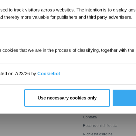
*I nuovi iscritti possono utilizzare 30
ed to track visitors across websites. The intention is to display ads
ottenere uno sconto di 30€ sul primo
and thereby more valuable for publishers and third party advertisers.
INVIARE
quando il pagamento supera i 1000€
 cookies that we are in the process of classifying, together with the 
INNOVAZIONE
ASSISTENZA
Tecnologia Di Lavaggio
Invita e Guadagna
ated on 7/23/26 by
Cookiebot
Ozmo Roller
saerba
BLAST
ECOVACS FAQs
avavetri
Falciatura Potente E
Garanzia del Produttore
Perfetta
Rilevamento Agile,
Assistenza Clienti
Use necessary cookies only
Copertura Ottimale
Garanzia di
Corrispondenza del Prezzo
Termini per l’iscrizione al
ECOVACS Rewards
Contatta
Recensioni di fiducia
Richiesta d'ordine