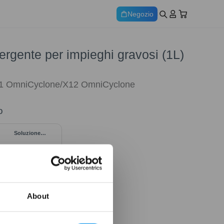
Negozio
ergente per impieghi gravosi (1L)
 OmniCyclone/X12 OmniCyclone
o
Soluzione
detergente per
impieghi gravosi
(1L)*2 per DEEBOT
About
70,20
€