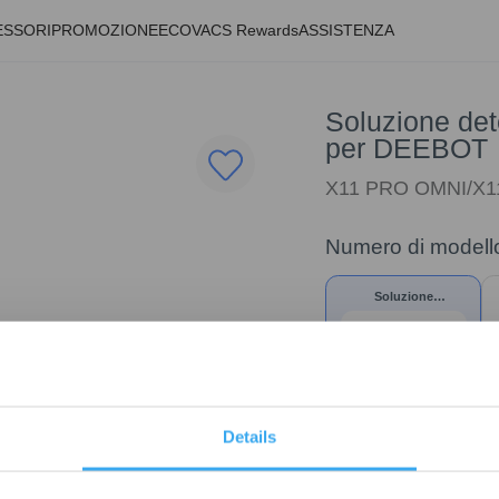
ESSORI
PROMOZIONE
ECOVACS Rewards
ASSISTENZA
Soluzione det
per DEEBOT
X11 PRO OMNI/X11
Numero di modell
Soluzione
detergente per
impieghi gravosi (1L)
per DEEBOT
Details
39,00
€