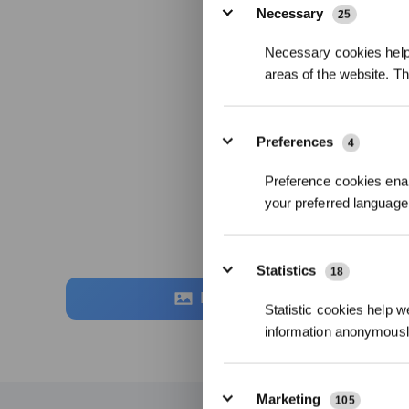
Necessary
25
Necessary cookies help 
areas of the website. T
Preferences
4
Preference cookies enab
your preferred language 
Statistics
18
Foto
Statistic cookies help w
information anonymousl
Marketing
105