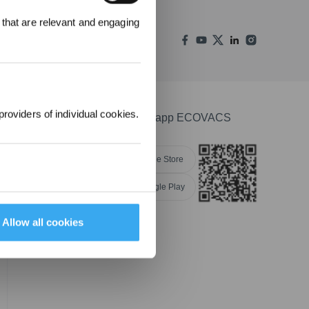
00 punti per
 that are relevant and engaging
 ordine
.
providers of individual cookies.
Scarica l'app ECOVACS
Apple Store
Google Play
Allow all cookies