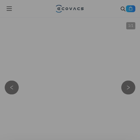
1
/
1