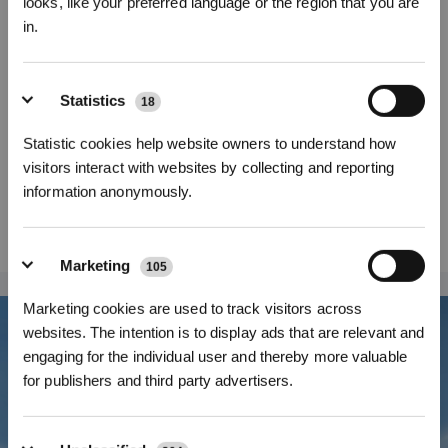
looks, like your preferred language or the region that you are
contenenti il principio attivo biocida nitrato d'argento (n. CAS: 7761-88-8, n.
CE: 231-853-9) per aiutare a prevenire la proliferazione batterica all'interno
in.
delle sue fibre e ridurre al minimo gli odori.
Iscriviti per vincere
Numero di modello
Statistics
18
Mocio a rullo
antibatterico per
Statistic cookies help website owners to understand how
DEEBOT X8/X9/T80
visitors interact with websites by collecting and reporting
information anonymously.
19,00
€
Marketing
105
REGISTRATI
Marketing cookies are used to track visitors across
*I nuovi iscritti possono utilizzare 3000 punti per ottenere uno sconto
websites. The intention is to display ads that are relevant and
di 30€ sul primo ordine quando il pagamento supera i 1000€.
engaging for the individual user and thereby more valuable
for publishers and third party advertisers.