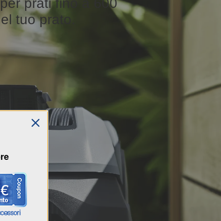
er prati fino a 600
el tuo prato.
ere