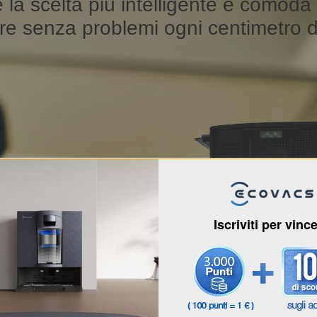
 scelta più intelligente e comoda p
re senza problemi ogni centimetro d
Iscriviti per vinc