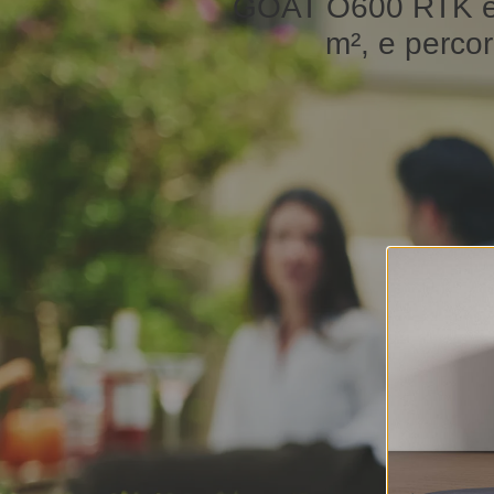
GOAT O600 RTK è la
m², e percor