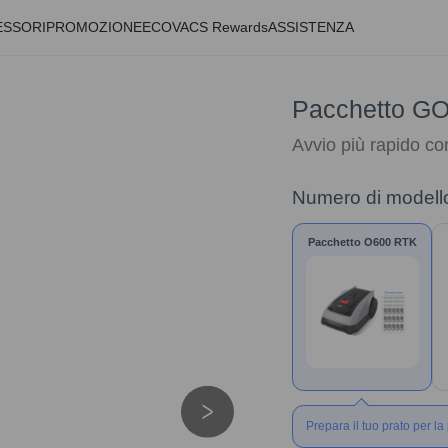
ESSORI
PROMOZIONE
ECOVACS Rewards
ASSISTENZA
Pacchetto G
Avvio più rapido co
Numero di modell
Pacchetto O600 RTK
Prepara il tuo prato per l