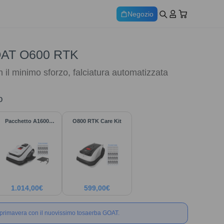
Negozio
OAT O600 RTK
n il minimo sforzo, falciatura automatizzata
o
Pacchetto A1600
O800 RTK Care Kit
LiDAR PRO
1.014,00
€
599,00
€
a primavera con il nuovissimo tosaerba GOAT.