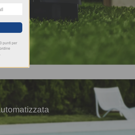
00 punti per
 ordine
.
 automatizzata