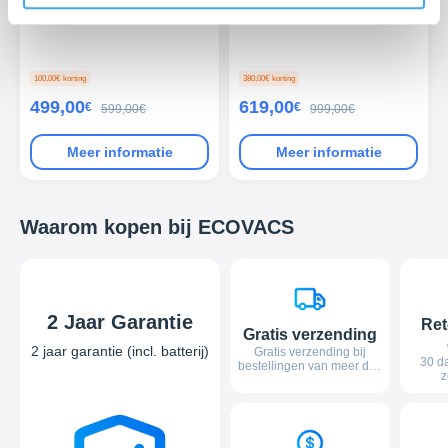
draagbaar station biedt
geavanceerde mogelijkheden,
waaronder de mogelijkheid om
tijdens het gebruik op te laden
100,00
€
korting
380,00
€
korting
499,00
619,00
€
€
599,00
€
999,00
€
Meer informatie
Meer informatie
Waarom kopen bij ECOVACS
2 Jaar Garantie
Ret
Gratis verzending
2 jaar garantie (incl. batterij)
Gratis verzending bij
30 d
bestellingen van meer dan
z
EUR 40