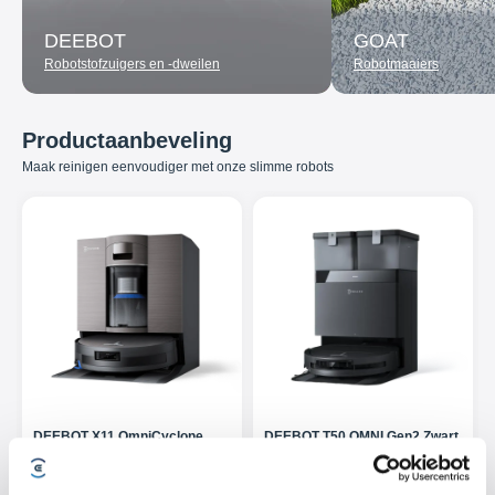
DEEBOT
GOAT
Robotstofzuigers en -dweilen
Robotmaaiers
Productaanbeveling
Maak reinigen eenvoudiger met onze slimme robots
DEEBOT X11 OmniCyclone
DEEBOT T50 OMNI Gen2 Zwart
De eerste robotstofzuiger met
ECOVACS ultradunne DEEBOT-
PowerBooster-technologie.
schoonmaakrobot voor uw hele
huis