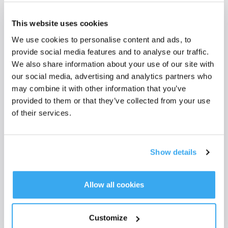
This website uses cookies
600,00
€
korting
We use cookies to personalise content and ads, to
699,00
799,00
provide social media features and to analyse our traffic.
€
€
1.299,00
€
We also share information about your use of our site with
Meer informatie
Meer informatie
our social media, advertising and analytics partners who
may combine it with other information that you’ve
provided to them or that they’ve collected from your use
of their services.
Show details
Allow all cookies
WINBOT W2 PRO OMNI
GOAT O800 RTK
De allereerste robotraamreiniger
Behendige detectie, ultraslim,
Customize
van ECOVACS met een
optimale dekking