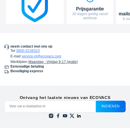
Prijsgarantie
mail
30 dagen geldig vanaf
aankoop
E-ma
neem contact met ons op
Tel
:
0800-0238323
E-mail
:
service-nl@ecovacs.com
Werktijden
:
Maandag - Vrijdag 9-17 (gratis)
Eenvoudige betaling
Beveiliging express
Ontvang het laatste nieuws van ECOVACS
INDIENEN