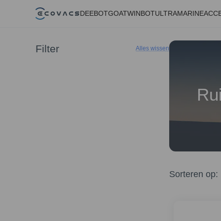
DEEBOT
GOAT
WINBOT
ULTRAMARINE
ACC
Filter
Alles wissen
Rui
Sorteren op
: