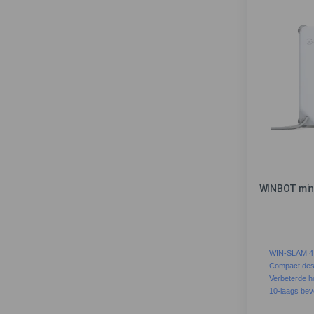
WINBOT mini
WIN-SLAM 4
Compact des
Verbeterde h
10-laags beve