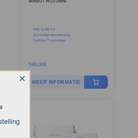
WINBOT W2S OMNI
WIN-SLAM 4.0
12-voudige bescherming
TruEdge™-schrobber
599,00
€
MEER INFORMATIE
ng
telling