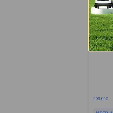
WINBOT mini
299,00
€