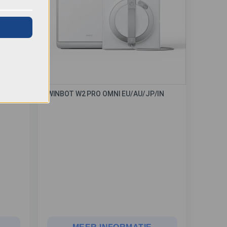
WINBOT W2 PRO OMNI EU/AU/JP/IN