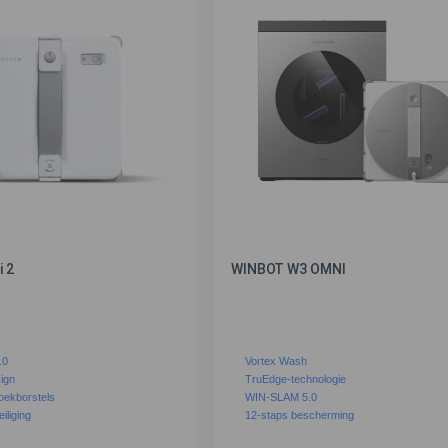
 2
WINBOT W3 OMNI
.0
Vortex Wash
ign
TruEdge-technologie
oekborstels
WIN-SLAM 5.0
iliging
12-staps bescherming