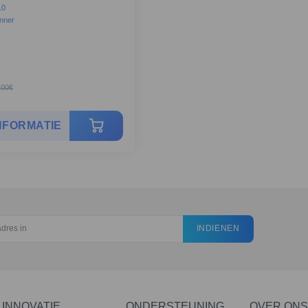
.0
unner
,00
€
NFORMATIE
INDIENEN
INNOVATIE
ONDERSTEUNING
OVER ONS