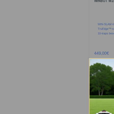
WINBOT W2
WIN-SLAM 4
TruEdge™-s
10-traps bes
449,00
€
MEER I