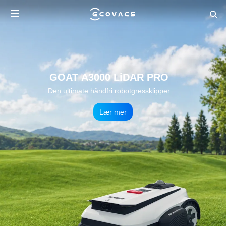
GOAT A3000 LiDAR PRO
Den ultimate håndfri robotgressklipper
Lær mer