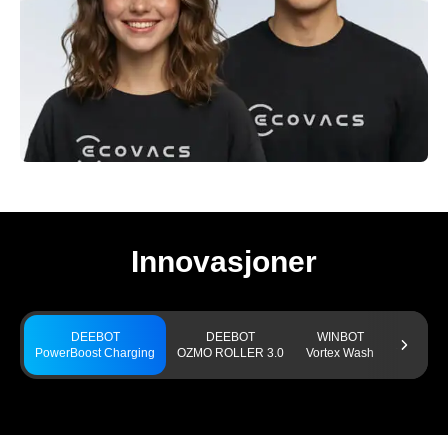
Innovasjoner
DEEBOT
DEEBOT
WINBOT
GO
PowerBoost Charging
OZMO ROLLER 3.0
Vortex Wash
TruEdge 