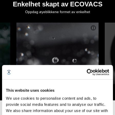
Enkelhet skapt av ECOVACS
Oppdag øyeblikkene formet av enkelhet
DEEBOT X12 - FocusJet on Stain, Roll Out a
Deep Clean
Wind
This website uses cookies
We use cookies to personalise content and ads, to
provide social media features and to analyse our traffic.
We also share information about your use of our site with
Bli med i bevegelsen