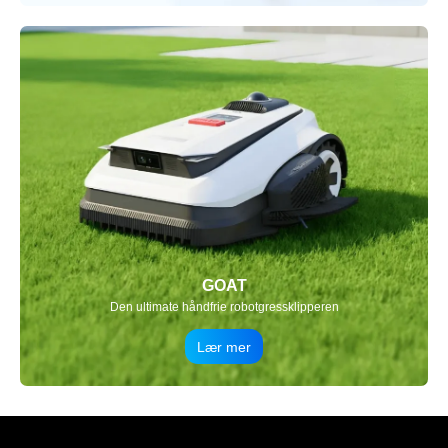
GOAT
Den ultimate håndfrie robotgressklipperen
Lær mer