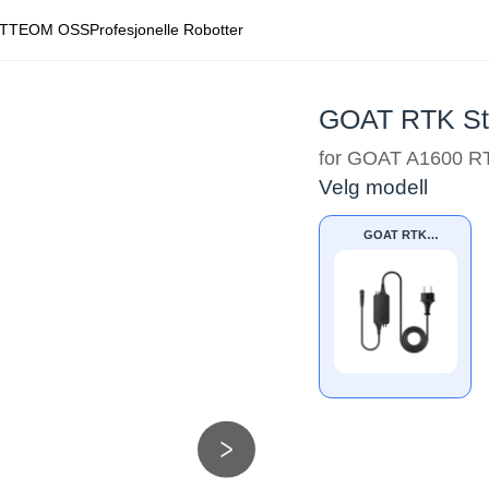
TTE
OM OSS
Profesjonelle Robotter
GOAT RTK St
for GOAT A1600 
Velg modell
GOAT RTK
Strømforsyning