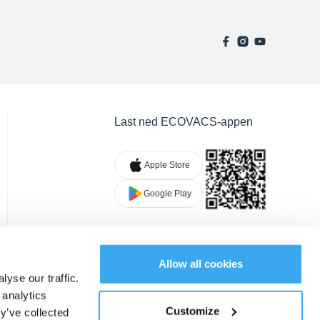
Last ned ECOVACS-appen
Apple Store
Google Play
Allow all cookies
yse our traffic.
 analytics
Customize
y’ve collected