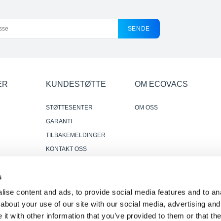
SENDE
ER
KUNDESTØTTE
OM ECOVACS
STØTTESENTER
OM OSS
GARANTI
TILBAKEMELDINGER
KONTAKT OSS
DER HVOR Å KJØPE
r
s
PÅLITELIGE OG NYTTIGE
ANMELDELSER
ise content and ads, to provide social media features and to anal
about your use of our site with our social media, advertising and
t with other information that you’ve provided to them or that the