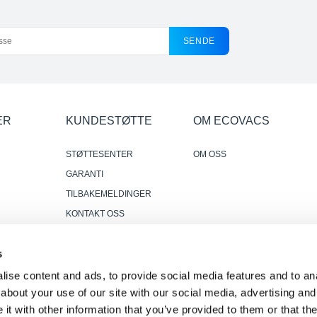
SENDE
ER
KUNDESTØTTE
OM ECOVACS
STØTTESENTER
OM OSS
GARANTI
TILBAKEMELDINGER
KONTAKT OSS
DER HVOR Å KJØPE
r
s
PÅLITELIGE OG NYTTIGE
ANMELDELSER
ise content and ads, to provide social media features and to anal
about your use of our site with our social media, advertising and
t with other information that you’ve provided to them or that the