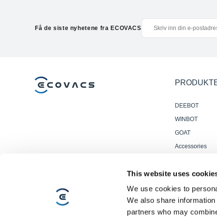
Få de siste nyhetene fra ECOVACS
PRODUKT
DEEBOT
WINBOT
GOAT
Accessories
Profesjonelle
Gulvvaskrobote
This website uses cookie
We use cookies to personal
We also share information 
partners who may combine i