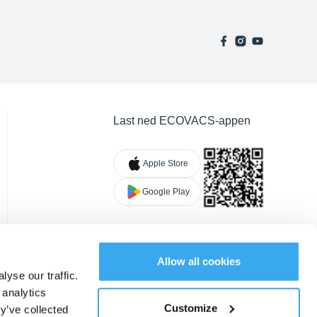
Last ned ECOVACS-appen
Apple Store
Google Play
Allow all cookies
yse our traffic.
 analytics
Customize
y’ve collected