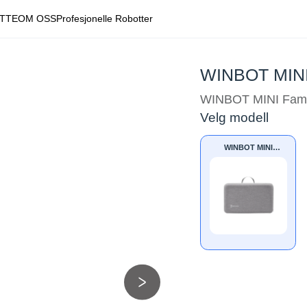
TTE
OM OSS
Profesjonelle Robotter
WINBOT MINI 
WINBOT MINI Fami
Velg modell
WINBOT MINI
Oppbevaringskoffert