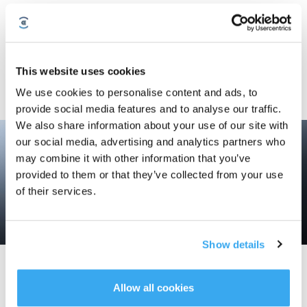
Precision i perfektion
Precisionsteknik skapar perfektion. Tack vare utmärkt konstruktion styrs
vattenflödet exakt så att golvet fuktas korrekt och rengörs ordentligt. Parallellt
This website uses cookies
skannar olika sensorer golvet, aktiverar eller stänger av/på moppningsläget
automatiskt beroende på var och vad som rengörs. Därför kommer
We use cookies to personalise content and ads, to
rengöringsuppgiften att utföras intelligent och perfekt.
provide social media features and to analyse our traffic.
We also share information about your use of our site with
our social media, advertising and analytics partners who
may combine it with other information that you’ve
provided to them or that they’ve collected from your use
of their services.
Show details
Mer än stort
Allow all cookies
Drivs av OZMO™ moppningsteknik, en ny förstorad vattentank kan enkelt