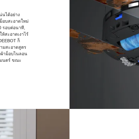
นได้อย่าง
้าม็อบสะอาดใหม่
0 รอบต่อนาที,
นให้สะอาดเงาไร้
 DEEBOT ก็
ความสะอาดสูตร
้งผ้าม็อบไนลอน
ทมนตร์ ขณะ