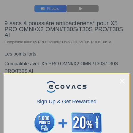
Photos
9 sacs à poussière antibactériens* pour X5
PRO OMNI/X2 OMNI/T30S/T30S PRO/T30S
AI
Compatible avec X5 PRO OMNI/X2 OMNI/T30S/T30S PRO/T30S AI
Les points forts
Compatible avec
X5 PRO OMNI/X2 OMNI/T30S/T30S
PRO/T30S AI
sacs à poussière antibactériens*
9 pièces
*L'agent antibactérien SILVADUR TM 930 Antimicrobial
Sign Up & Get Rewarded
(EPA Reg. No.:464-785) a été ajouté à nos produits, il
confère une activité antimicrobienne et prévient la
croissance des bactéries, des moisissures comme E. coli,
Staphylococcus aureus et des moisissures qui peuvent