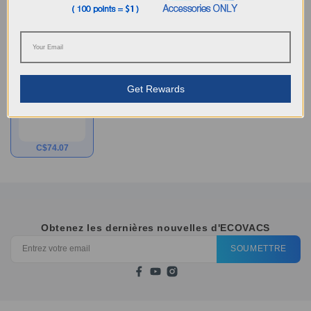
causer des odeurs désagréables, la décoloration ou la
détérioration du produit traité.
Numéro de modèle
9 sacs à poussière
antibactériens* pour
Get Rewards
X5 PRO OMNI/X2
OMNI/T30S/T30S
PRO/T30S AI
C$
74.07
Obtenez les dernières nouvelles d'ECOVACS
SOUMETTRE