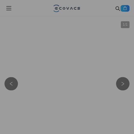
1
/
1