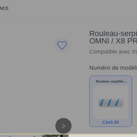
ANCE
Rouleau-serpi
OMNI / X8 P
Compatible avec 
Numéro de modèl
Rouleau-serpillère
antibactérien pour
X9 PRO OMNI / X8
PRO OMNI / T80
OMNI
C$
45.99