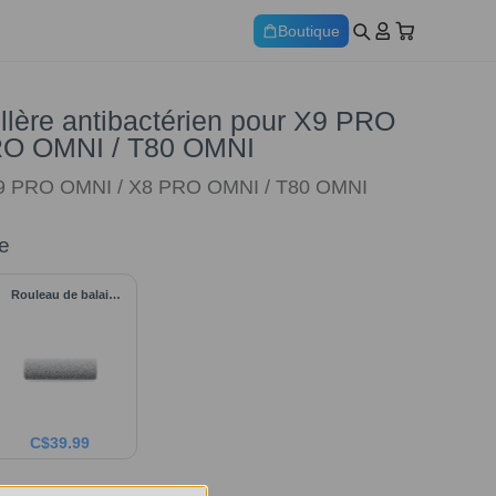
Boutique
llère antibactérien pour X9 PRO
RO OMNI / T80 OMNI
X9 PRO OMNI / X8 PRO OMNI / T80 OMNI
e
Rouleau de balai
pour X8 PRO OMNI
C$
39.99