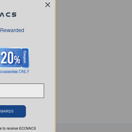
 Rewarded
REWARDS
ree to receive ECOVACS