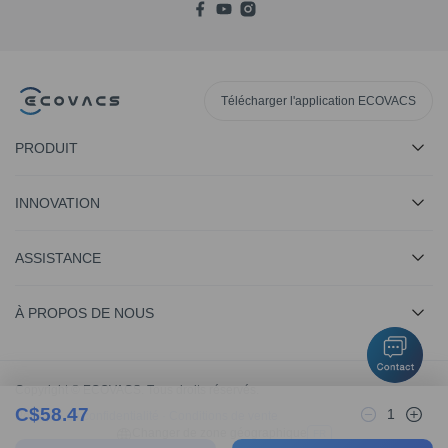
Télécharger l'application ECOVACS
PRODUIT
INNOVATION
ASSISTANCE
À PROPOS DE NOUS
Copyright © ECOVACS. Tous droits réservés.
C$
58.47
1
Politique de confidentialité
·
Conditions de vente
Changer de zone géographique
FR