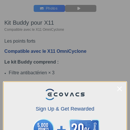
Photos
Kit Buddy pour X11
Compatible avec le X11 OmniCyclone
Les points forts
Compatible avec le X11 OmniCyclone
Le kit Buddy comprend :
Filtre antibactérien × 3
Brosse latérale anti-emmêlement × 2
Brosse principale anti-emmêlement × 1
Un agent antibactérien SILVADUR™ 930 Antimicrobial
Sign Up & Get Rewarded
(EPA Reg. No. : 464-785) a été ajouté à nos produits. Il
confère une activité antimicrobienne et empêche la
croissance de bactéries, de moisissures telles que