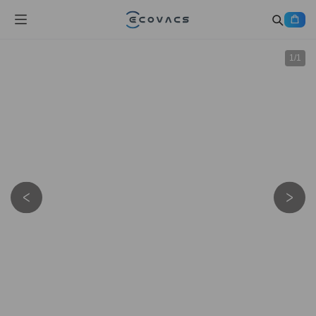
1
/
1