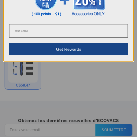
Escherichia coli, Staphylococcus aureus, ainsi que des
moisissures pouvant causer des odeurs désagréables, une
décoloration ou une détérioration du produit traité.
Numéro de modèle
Get Rewards
Kit Buddy pour X11
C$
58.47
Obtenez les dernières nouvelles d'ECOVACS
SOUMETTRE