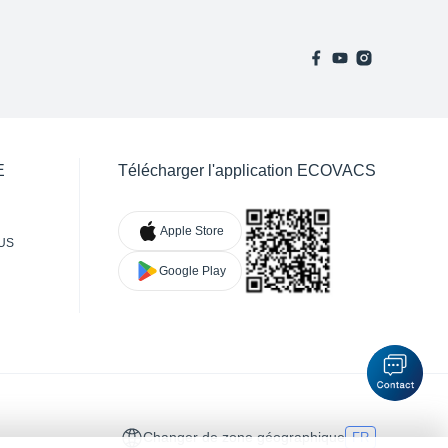
E
Télécharger l'application ECOVACS
Apple Store
US
Google Play
Changer de zone géographique
FR