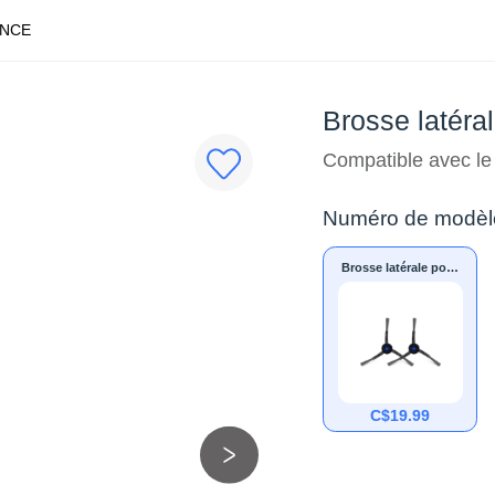
ANCE
Brosse latér
Compatible avec 
Numéro de modèl
Brosse latérale pour
X5 PRO OMNI
C$
19.99