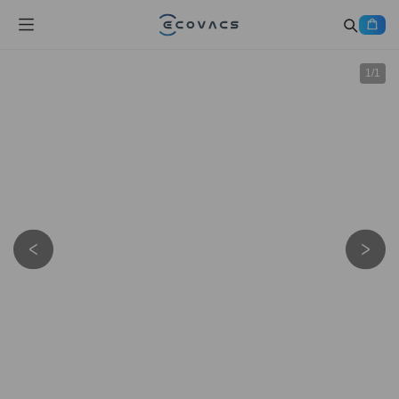
1
/
1