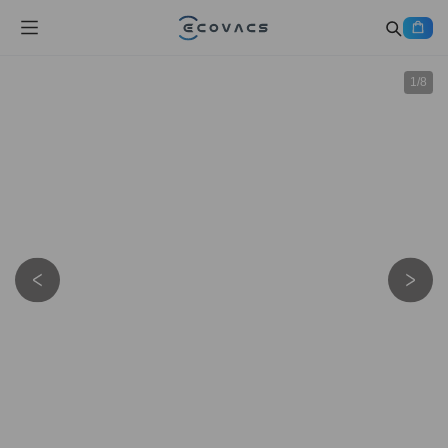
1
/
8