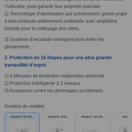
l’industrie, pour garantir leur propreté optimale
2) Technologie d’atomisation par pulvérisation grand-angle
à trois embouts entièrement améliorée avec serpillière
humide pour le nettoyage des vitres.
3) Système d’escalade intelligent pour éviter les
glissements
2. Protection en 10 étapes pour une plus grande
tranquillité d’esprit
1) 6 Mesures de protection matérielles antichute
2) Protection intelligente à 3 niveaux
3) Assurance contre les dommages accidentels
Numéro de modèle
WINBOT W2 PRO
WINBOT MINI
WINBOT W2 PRO
WINBO
Nettoyeur de
Nettoyeur de
OMNI Robot de
MINI+Storag
fenêtres robotisé
Fenêtres Automatisé
nettoyage de