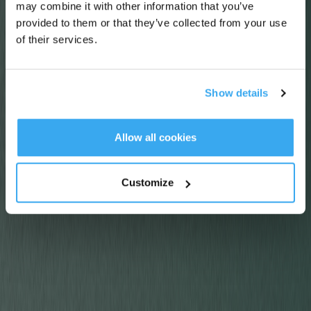
may combine it with other information that you’ve
provided to them or that they’ve collected from your use
of their services.
Show details
Abonnieren
*Neu registrierte Benutzer können 3000 Punkte verwenden, um einen Rabatt von 30
Allow all cookies
€ auf ihre erste Bestellung zu erhalten, wenn die Zahlung 1000 € überschreitet.
Customize