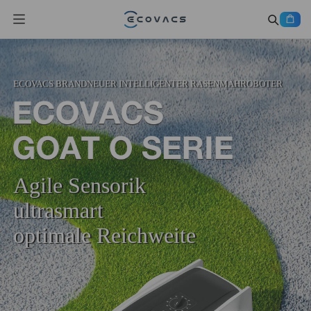
ECOVACS BRANDNEUER INTELLIGENTER RASENMÄHROBOTER
Agile Sensorik
ultrasmart
optimale Reichweite