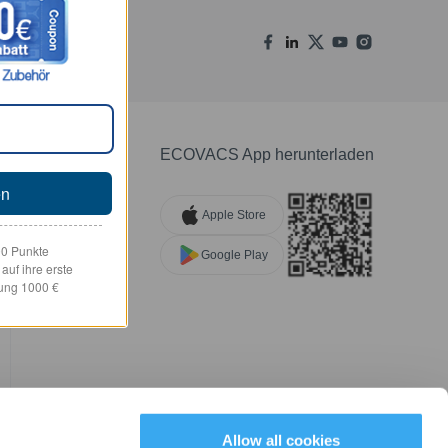
ECOVACS App herunterladen
en
Apple Store
00 Punkte
Google Play
uf ihre erste
NGEN
lung 1000 €
Allow all cookies