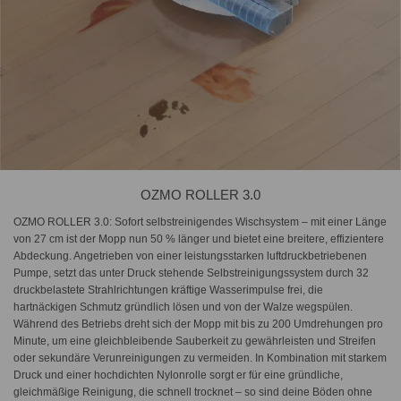
OZMO ROLLER 3.0
OZMO ROLLER 3.0: Sofort selbstreinigendes Wischsystem – mit einer Länge
von 27 cm ist der Mopp nun 50 % länger und bietet eine breitere, effizientere
Abdeckung. Angetrieben von einer leistungsstarken luftdruckbetriebenen
Pumpe, setzt das unter Druck stehende Selbstreinigungssystem durch 32
druckbelastete Strahlrichtungen kräftige Wasserimpulse frei, die
hartnäckigen Schmutz gründlich lösen und von der Walze wegspülen.
Während des Betriebs dreht sich der Mopp mit bis zu 200 Umdrehungen pro
Minute, um eine gleichbleibende Sauberkeit zu gewährleisten und Streifen
oder sekundäre Verunreinigungen zu vermeiden. In Kombination mit starkem
Druck und einer hochdichten Nylonrolle sorgt er für eine gründliche,
gleichmäßige Reinigung, die schnell trocknet – so sind deine Böden ohne