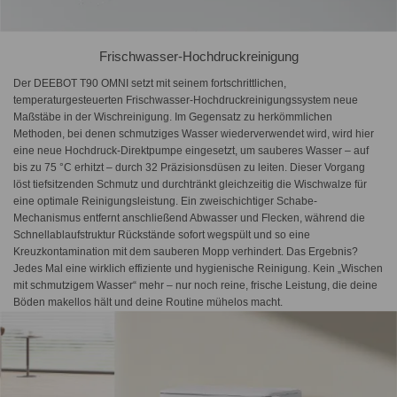
Frischwasser-Hochdruckreinigung
Der DEEBOT T90 OMNI setzt mit seinem fortschrittlichen,
temperaturgesteuerten Frischwasser-Hochdruckreinigungssystem neue
Maßstäbe in der Wischreinigung. Im Gegensatz zu herkömmlichen
Methoden, bei denen schmutziges Wasser wiederverwendet wird, wird hier
eine neue Hochdruck-Direktpumpe eingesetzt, um sauberes Wasser – auf
bis zu 75 °C erhitzt – durch 32 Präzisionsdüsen zu leiten. Dieser Vorgang
löst tiefsitzenden Schmutz und durchtränkt gleichzeitig die Wischwalze für
eine optimale Reinigungsleistung. Ein zweischichtiger Schabe-
Mechanismus entfernt anschließend Abwasser und Flecken, während die
Schnellablaufstruktur Rückstände sofort wegspült und so eine
Kreuzkontamination mit dem sauberen Mopp verhindert. Das Ergebnis?
Jedes Mal eine wirklich effiziente und hygienische Reinigung. Kein „Wischen
mit schmutzigem Wasser“ mehr – nur noch reine, frische Leistung, die deine
Böden makellos hält und deine Routine mühelos macht.