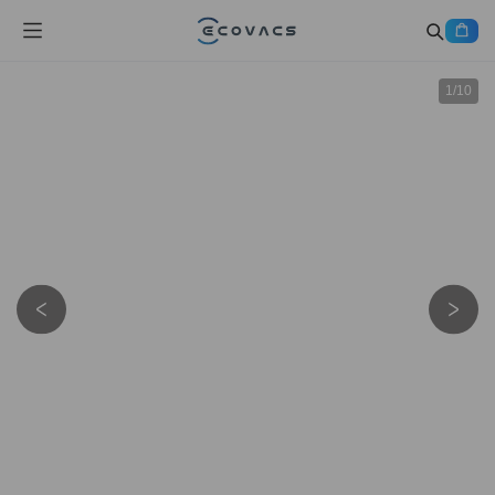
1
/
10