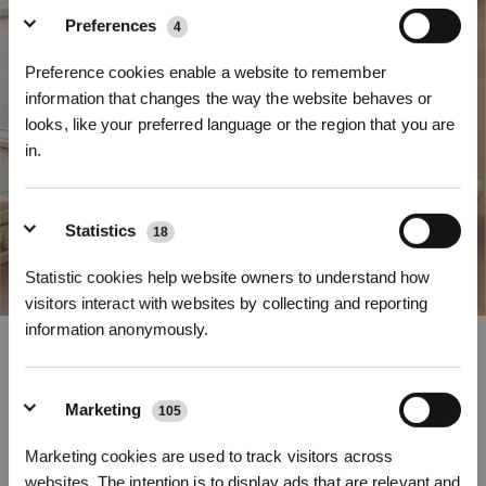
Preferences
4
Preference cookies enable a website to remember
information that changes the way the website behaves or
looks, like your preferred language or the region that you are
in.
* Registrieren und Belohnungen sichern
Statistics
18
Statistic cookies help website owners to understand how
visitors interact with websites by collecting and reporting
information anonymously.
AIVI 3D 4.0
Die AIVI 3D 4.0 Omni-Approach-Technologie, die auf dem VLM-Modell und
neuronalen Deep-Learning-Netzwerken basiert, ermöglicht eine präzise
Marketing
105
Objekterkennung und sofortige Konturerkennung. Das strukturierte Frontlicht
Abonnieren
und der TruEdge 3D-Kantensensor arbeiten nahtlos zusammen, um eine
Marketing cookies are used to track visitors across
gründliche Reinigung bis an die Kanten zu ermöglichen und gleichzeitig
*Neu registrierte Benutzer können 3000 Punkte verwenden, um einen Rabatt von 30
websites. The intention is to display ads that are relevant and
€ auf ihre erste Bestellung zu erhalten, wenn die Zahlung 1000 € überschreitet.
einen sicheren Kontakt zu gewährleisten. Dank eines fortschrittlichen