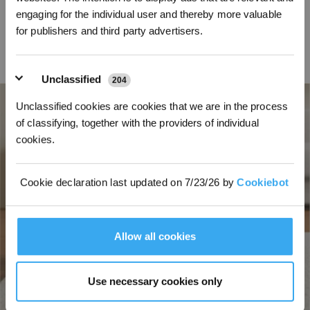
semantischen Modells erkennt er nun auf intelligente Weise besondere
engaging for the individual user and thereby more valuable
Hindernisse – er reinigt besonders gründlich in der Nähe von sicheren
for publishers and third party advertisers.
Kanten wie Möbelfüßen und hält gleichzeitig einen sicheren Abstand zu
instabilen Gegenständen wie Kabeln oder Haustierutensilien. Das Ergebnis
ist eine gründliche, adaptive Reinigung, die präzise und „aufmerksam“
erfolgt.
Unclassified
204
Unclassified cookies are cookies that we are in the process
of classifying, together with the providers of individual
cookies.
Cookie declaration last updated on 7/23/26 by
Cookiebot
Allow all cookies
Use necessary cookies only