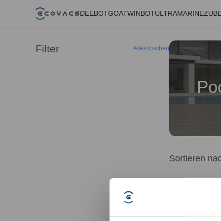
DEEBOT
GOAT
WINBOT
ULTRAMARINE
ZUB
Filter
Alles löschen
Po
Sortieren na