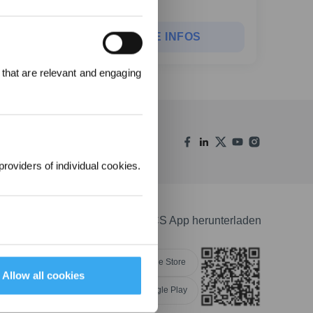
WEITERE INFOS
en
 that are relevant and engaging
00 Punkte
uf ihre erste
lung 1000 €
providers of individual cookies.
ECOVACS App herunterladen
Apple Store
Allow all cookies
Google Play
NGEN