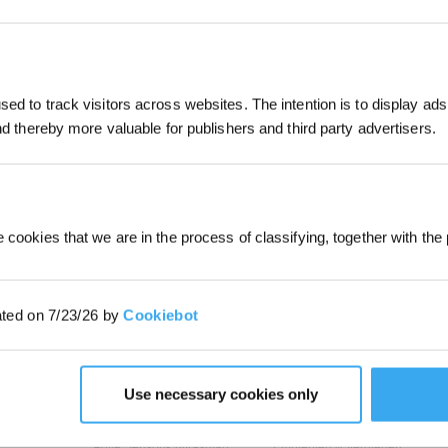
RE INFOS
WEITERE INFOS
Jetzt abonnier
ed to track visitors across websites. The intention is to display ads
*Neu registrierte Benutzer können 30
and thereby more valuable for publishers and third party advertisers.
verwenden, um einen Rabatt von 30 € a
Bestellung zu erhalten, wenn die Zah
überschreitet.
EINREICHEN
 cookies that we are in the process of classifying, together with the 
ated on 7/23/26 by
Cookiebot
E
INNOVATIONEN
SUPPORT
OZMO ROLLER
Support Center
oter
Wischwalze
BLAST: Saugtechnologie
Garantiebedingungen
Use necessary cookies only
ter
mit großem Luftstrom
er
Leistungsstarkes und
ECOVACS Rewards-
genaues Mähen mit Tempo
MITGLIEDSCHAFTSBEDINGU
Agile Sensorik ultrasmart
Empfehlen & Verdienen