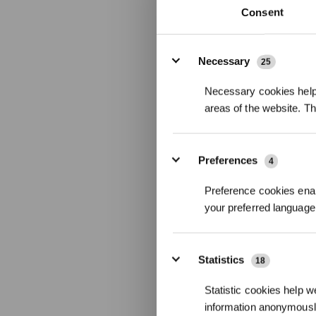
Consent
Details
Necessary
25
Necessary cookies help 
areas of the website. T
Preferences
4
Geschenkpa
Preference cookies enab
your preferred language 
18.200 l/h Ul
Doppelschicht
SmartNavi
Statistics
18
10-Stufen-Be
Statistic cookies help w
information anonymousl
599,00
€
613