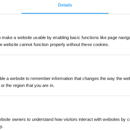
Details
make a website usable by enabling basic functions like page navig
he website cannot function properly without these cookies.
ket ULTRAMARINE P1
ULTRAMARINE P1
Registrieren und B
le a website to remember information that changes the way the webs
sichern
or the region that you are in.
traPure
18.200 l/h UltraPure
-Filter
Doppelschicht-Filter
SmartNavi
ständigkeit
10-Stufen-Beständigkeit
ebsite owners to understand how visitors interact with websites by co
y.
549,00
€
,98
€