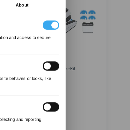
About
ation and access to secure
ULTRAMARINE P1 Care Kit
elohnungen
ite behaves or looks, like
18.200 l/h UltraPure
Doppelschicht-Filter
SmartNavi
10-Stufen-Beständigkeit
llecting and reporting