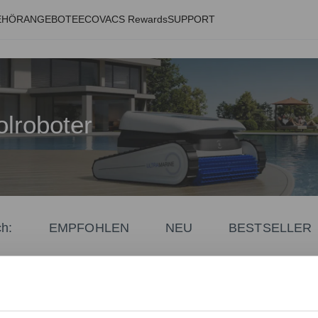
EHÖR
ANGEBOTE
ECOVACS Rewards
SUPPORT
olroboter
EMPFOHLEN
NEU
BESTSELLER
ch
: