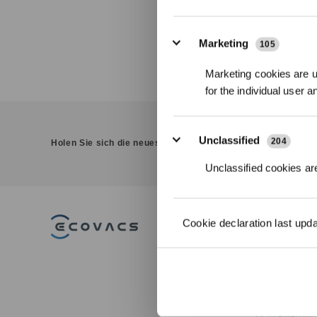
WEITE
Marketing
105
Marketing cookies are us
for the individual user 
Unclassified
204
Holen Sie sich die neuesten Nachrichten von ECOVACS
Unclassified cookies are
Cookie declaration last upd
PRODUKT
DEEBOT
Saug-/Wischrob
WINBOT
Fensterputzrobo
GOAT Mährobot
ULTRAMARINE