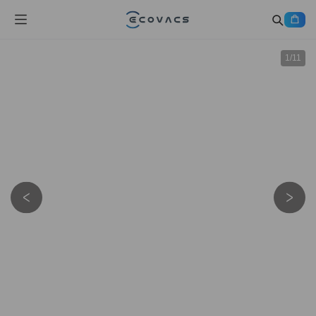
1
/
11