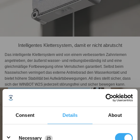
Intelligentes Klettersystem, damit er nicht abrutscht
Das intelligente Klettersystem wird von einem verbesserten Zahnriemen
angetrieben, der äußerst wasser- und reibungsbeständig ist und eine
gleichmäßige Fortbewegung ohne Verrutschen garantiert. Selbst beim
Nasswischen verringert das externe Antriebsrad den Wasserkontakt und
bietet höhere Stabilität bei Aufwärtsbewegungen. All dies stellt sicher, dass
sich der WINBOT W2S jederzeit störungsfrei und sicher bewegen kann.
Consent
Details
About
Details
Necessary
25