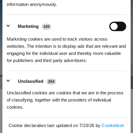
information anonymously.
Marketing
105
Abonnieren
Marketing cookies are used to track visitors across
*Neu registrierte Benutzer können 3000 Punkte verwenden, um einen Rabatt von 30
websites. The intention is to display ads that are relevant and
€ auf ihre erste Bestellung zu erhalten, wenn die Zahlung 1000 € überschreitet.
engaging for the individual user and thereby more valuable
for publishers and third party advertisers.
Unclassified
204
Unclassified cookies are cookies that we are in the process
Einzigartige, multifunktionale Dockingstation, damit du stets die
of classifying, together with the providers of individual
Hände frei hast
cookies.
Der WINBOT W2S OMNI besitzt eine hochmoderne All-in-One-
Dockingstation, die dir bei der Fensterreinigung als Bedienfeld, Ladegerät,
Abstandshalter und tragbarer Stauraum dient.
Cookie declaration last updated on 7/23/26 by
Cookiebot