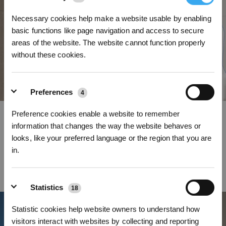
Necessary cookies help make a website usable by enabling
basic functions like page navigation and access to secure
areas of the website. The website cannot function properly
without these cookies.
Preferences
4
Preference cookies enable a website to remember
Mehrere Reinigungsmodi auf Knopfdruck dank der ECOVACS
HOME App
information that changes the way the website behaves or
looks, like your preferred language or the region that you are
Der WINBOT W2S OMNI verfügt über eine neue omnidirektionale
in.
Fernbedienung. Bewegungen in nur vier Richtungen gehören der
Vergangenheit an: Freue dich über 360-Grad-Bewegungsfreiheit in unserer
* Registrieren und Belohnungen sichern
ECOVACS HOME App.
Statistics
18
Statistic cookies help website owners to understand how
visitors interact with websites by collecting and reporting