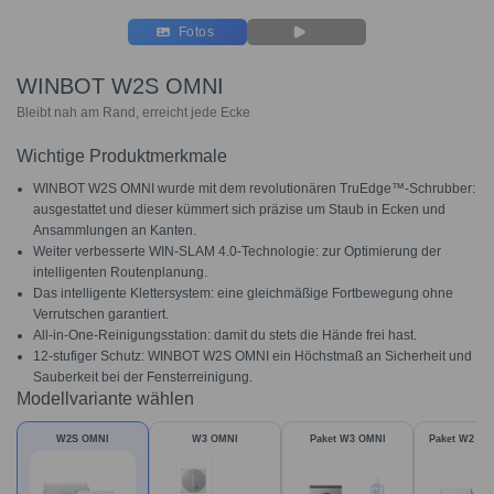
Fotos
WINBOT W2S OMNI
Bleibt nah am Rand, erreicht jede Ecke
Wichtige Produktmerkmale
WINBOT W2S OMNI wurde mit dem revolutionären TruEdge™-Schrubber:
ausgestattet und dieser kümmert sich präzise um Staub in Ecken und
Ansammlungen an Kanten.
Weiter verbesserte WIN-SLAM 4.0-Technologie: zur Optimierung der
intelligenten Routenplanung.
Das intelligente Klettersystem: eine gleichmäßige Fortbewegung ohne
Verrutschen garantiert.
All-in-One-Reinigungsstation: damit du stets die Hände frei hast.
12-stufiger Schutz: WINBOT W2S OMNI ein Höchstmaß an Sicherheit und
Sauberkeit bei der Fensterreinigung.
Modellvariante wählen
W2S OMNI
W3 OMNI
Paket W3 OMNI
Paket W2 P