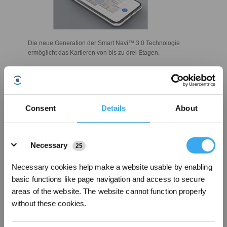
Die neue Generation der
Smart Navi™ 3.0 Technologie
ermöglicht das Kartieren von bis zu drei Etagen.
Consent
Details
About
Details
Necessary
25
Necessary cookies help make a website usable by enabling
basic functions like page navigation and access to secure
areas of the website. The website cannot function properly
Der
DEEBOT OZMO 950
wurde bereits mit dem
Reddot Design-Award
ausgezeichnet.
without these cookies.