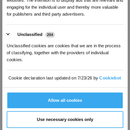
websites. The intention is to display ads that are relevant and
Produkte anzubieten, die Kunden bei ihrer täglichen Hausarbeit
engaging for the individual user and thereby more valuable
entlasten und ihnen das Leben erleichtern und angenehmer
machen.
for publishers and third party advertisers.
Weitere Informationen rund um innovative Haushaltshelfer gibt es
unter
www.ecovacs.com
.
Unclassified
204
Unclassified cookies are cookies that we are in the process
Pressekontakt ECOVACS ROBOTICS:
of classifying, together with the providers of individual
ECOVACS Europe GmbH
cookies.
Julia Söns
PR & Marketing Communication Manager
Holzstrasse 2
Cookie declaration last updated on 7/23/26 by
Cookiebot
40221 Düsseldorf
j.soens@ecovacs-europe.com
Allow all cookies
Pressekontakt Agentur:
Faktor 3 AG
Frank Schütz, Imke Eichelbaum
Use necessary cookies only
Kattunbleiche 35
22041 Hamburg