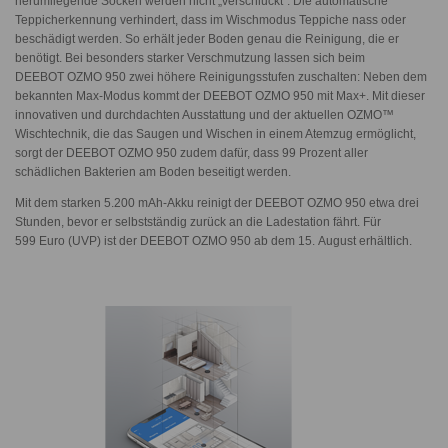
herumliegende Socken werden nicht „verschluckt“. Die automatische
Teppicherkennung verhindert, dass im Wischmodus Teppiche nass oder
beschädigt werden. So erhält jeder Boden genau die Reinigung, die er
benötigt. Bei besonders starker Verschmutzung lassen sich beim
DEEBOT OZMO 950
zwei höhere Reinigungsstufen zuschalten: Neben dem
bekannten Max-Modus kommt der
DEEBOT OZMO 950
mit Max+. Mit dieser
innovativen und durchdachten Ausstattung und der aktuellen OZMO™
Wischtechnik, die das Saugen und Wischen in einem Atemzug ermöglicht,
sorgt der
DEEBOT OZMO 950
zudem dafür, dass 99 Prozent aller
schädlichen Bakterien am Boden beseitigt werden.
Mit dem starken 5.200 mAh-Akku reinigt der
DEEBOT OZMO 950
etwa drei
Stunden, bevor er selbstständig zurück an die Ladestation fährt. Für
599 Euro (UVP)
ist der
DEEBOT OZMO 950
ab dem 15. August erhältlich.