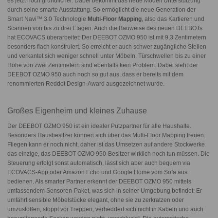
es jetzt noch gründlicher. Dabei bekommt das neue Modell Unterstützung
durch seine smarte Ausstattung. So ermöglicht die neue Generation der
Smart Navi™ 3.0
Technologie
Multi-Floor Mapping
, also das Kartieren und
Scannen von bis zu drei Etagen. Auch die Bauweise des neuen DEEBOTs
hat ECOVACS überarbeitet: Der
DEEBOT OZMO 950
ist mit 9,3 Zentimetern
besonders flach konstruiert. So erreicht er auch schwer zugängliche Stellen
und verkantet sich weniger schnell unter Möbeln. Türschwellen bis zu einer
Höhe von zwei Zentimetern sind ebenfalls kein Problem. Dabei sieht der
DEEBOT OZMO 950
auch noch so gut aus, dass er bereits mit dem
renommierten Reddot Design-Award ausgezeichnet wurde.
Großes Eigenheim und kleines Zuhause
Der DEEBOT OZMO 950 ist ein idealer Putzpartner für alle Haushalte.
Besonders Hausbesitzer können sich über das Multi-Floor Mapping freuen.
Fliegen kann er noch nicht, daher ist das Umsetzen auf andere Stockwerke
das einzige, das
DEEBOT OZMO 950-Besitzer
wirklich noch tun müssen. Die
Steuerung erfolgt sonst automatisch, lässt sich aber auch bequem via
ECOVACS-App oder Amazon Echo und Google Home vom Sofa aus
bedienen. Als smarter Partner erkennt der
DEEBOT OZMO 950
mittels
umfassendem Sensoren-Paket, was sich in seiner Umgebung befindet: Er
umfährt sensible Möbelstücke elegant, ohne sie zu zerkratzen oder
umzustoßen, stoppt vor Treppen, verheddert sich nicht in Kabeln und auch