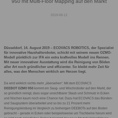
950 mit Multi-Floor Mapping auf den Markt
2019-08-12
Düsseldorf,
14. August 2019
– ECOVACS ROBOTICS, der Spezialist
für innovative Haushaltsroboter, schickt mit seinem neuen OZMO-
Modell pünktlich zur IFA ein extra kraftvolles Modell ins Rennen.
Mit neuer innovativer Ausstattung wird die Reinigung von Böden
aller Art noch gründlicher und effizienter. So bleibt mehr Zeit für
alles, was den Menschen wirklich am Herzen liegt.
Da wird wirklich nichts mehr „übersehen“: Mit dem ECOVACS
DEEBOT OZMO 950
kommt ein Saug- und Wischroboter auf den Markt, der
so gründlich reinigt, dass sogar unsichtbarer Staub und Schmutz in Ecken
und Nischen kaum noch eine Chance hat. Dazu hat ECOVACS das Bürsten-
und Saugsystem überarbeitet und so bis zu 21 Prozent mehr
Reinigungsleistung im Vergleich zu bisherigen DEEBOTs auf den Boden
gebracht – gerade in Ecken oder beispielsweise um Tischbeine herum wird