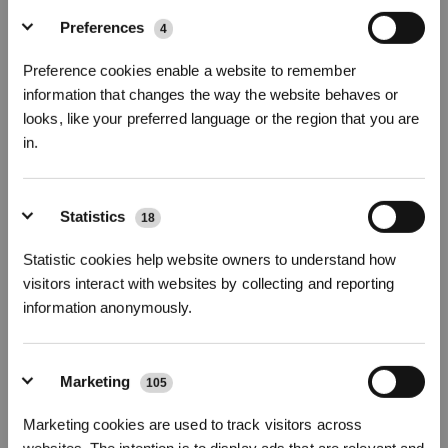
Preferences
4
Preference cookies enable a website to remember
information that changes the way the website behaves or
looks, like your preferred language or the region that you are
in.
* Registrieren und Belohnungen sichern
Statistics
18
Die aktuelle
OZMO™ Wischtechnik
sorgt dafür, dass bis zu
99 % aller schädlichen Bodenbakterien beseitigt werden.
Statistic cookies help website owners to understand how
visitors interact with websites by collecting and reporting
information anonymously.
Über ECOVACS ROBOTICS:
Die ECOVACS Group wurde 1998 von Qian Dongqi gegründet. 2006
erweiterte der Elektronikhersteller seine Geschäftstätigkeit durch
Marketing
ECOVACS ROBOTICS, einem Unternehmen, das auf die Forschung
105
Abonnieren
und Entwicklung, Konstruktion, Herstellung und den Vertrieb von
Haushaltsrobotern spezialisiert ist. Unter dem Motto „Live Smart.
Marketing cookies are used to track visitors across
*Neu registrierte Benutzer können 3000 Punkte verwenden, um einen Rabatt von 30
Enjoy Life.” ist es das Ziel von ECOVACS ROBOTICS, innovative
€ auf ihre erste Bestellung zu erhalten, wenn die Zahlung 1000 € überschreitet.