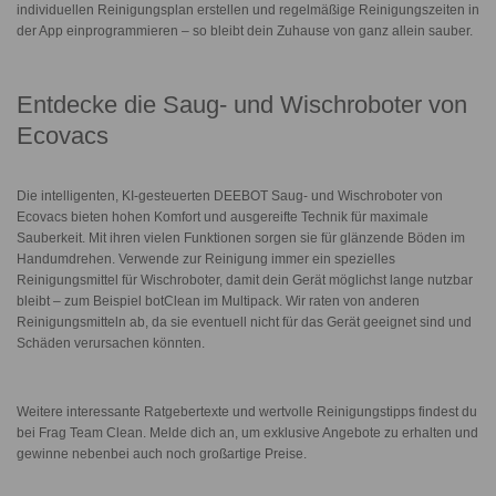
individuellen Reinigungsplan erstellen und regelmäßige Reinigungszeiten in
der App einprogrammieren – so bleibt dein Zuhause von ganz allein sauber.
Entdecke die Saug- und Wischroboter von
Ecovacs
Die intelligenten, KI-gesteuerten DEEBOT Saug- und Wischroboter von
Ecovacs bieten hohen Komfort und ausgereifte Technik für maximale
Sauberkeit. Mit ihren vielen Funktionen sorgen sie für glänzende Böden im
Handumdrehen. Verwende zur Reinigung immer ein spezielles
Reinigungsmittel für Wischroboter, damit dein Gerät möglichst lange nutzbar
bleibt – zum Beispiel botClean im Multipack. Wir raten von anderen
Reinigungsmitteln ab, da sie eventuell nicht für das Gerät geeignet sind und
Schäden verursachen könnten.
Weitere interessante Ratgebertexte und wertvolle Reinigungstipps findest du
bei Frag Team Clean. Melde dich an, um exklusive Angebote zu erhalten und
gewinne nebenbei auch noch großartige Preise.