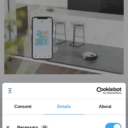
Viele Staubsauger-Roboter sind über WLAN mit einer Smartphone-App
verbunden, in der mithilfe der Sensoren am Gerät eine individuelle Karte
deines Wohnbereiches erstellt und gespeichert wird. So kann sich der
Roboter in den Räumen orientieren und findet wieder zu seiner
Consent
Details
About
ursprünglichen Ladestation zurück. Ein großer Vorteil der Apps ist auch, dass
du von überall eine Reinigung starten kannst. Ob du von der Arbeit in ein
Details
sauberes Zuhause kommen möchtest, oder im Urlaub eine schnelle
Necessary
Reinigung deiner eigenen vier Wände wünschst – das alles ist jederzeit
25