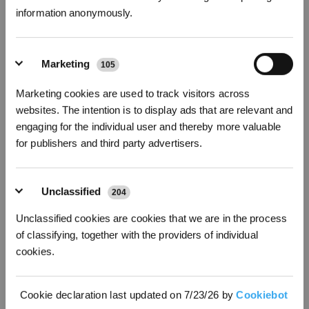
wieder ausreichend aufgeladen ist.
information anonymously.
Modernes Design
Marketing
105
Abonnieren
Marketing cookies are used to track visitors across
*Neu registrierte Benutzer können 3000 Punkte verwenden, um einen Rabatt von 30
websites. The intention is to display ads that are relevant and
€ auf ihre erste Bestellung zu erhalten, wenn die Zahlung 1000 € überschreitet.
engaging for the individual user and thereby more valuable
for publishers and third party advertisers.
Unclassified
204
Unclassified cookies are cookies that we are in the process
of classifying, together with the providers of individual
cookies.
Cookie declaration last updated on 7/23/26 by
Cookiebot
Im Gegensatz zu Staubsaugern und Wischeimern sind Staubsauger-