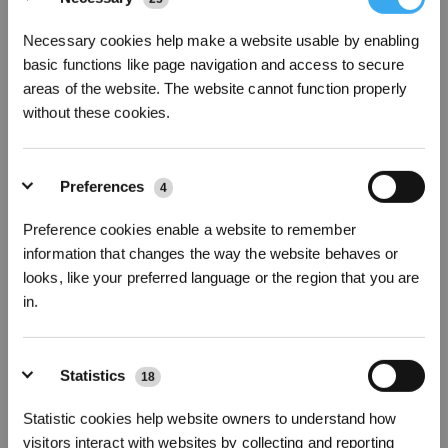
möglich!
Necessary cookies help make a website usable by enabling
basic functions like page navigation and access to secure
Automatisches Aufladen des Akkus
areas of the website. The website cannot function properly
without these cookies.
Preferences
4
Preference cookies enable a website to remember
information that changes the way the website behaves or
looks, like your preferred language or the region that you are
in.
* Registrieren und Belohnungen sichern
Statistics
18
Intelligente Saugroboter mit Wischfunktion suchen die Ladestation
selbstständig wieder auf, wenn der Akku des Gerätes schwach wird. Viele
Statistic cookies help website owners to understand how
Geräte verfügen außerdem über eine Funktion der fortlaufenden Reinigung,
sodass der Reinigungsvorgang wieder aufgenommen wird, sobald der Akku
visitors interact with websites by collecting and reporting