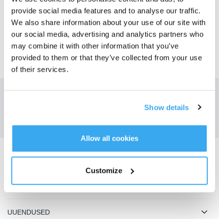
USt-IdNr.: DE282242765
provide social media features and to analyse our traffic.
We also share information about your use of our site with
Märkus:
our social media, advertising and analytics partners who
EL-i komisjon pakub enda veebiplatvormil vaidluste veebis lahendamise
may combine it with other information that you’ve
võimalust. Platvormi leiab veebisaidilt
http://ec.europa.eu/consumers/odr/
. Me
provided to them or that they’ve collected from your use
ei vastuta osalemise eest lepitusmenetluses ja ei saa pakkuda sellistes
menetlustes osalemise võimalust.
of their services.
Hankige viimased uudised ettevõttelt ECOVACS
Show details
ESITAMA
Allow all cookies
Laadige alla ECOVACS rakendus
Customize
TOOTED
UUENDUSED