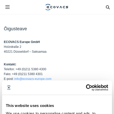
Õigusteave
ECOVACS Europe GmbH
Holzstraße 2
40221 Düsseldorf – Saksamaa
Kontakt:
Telefon: +49 (0)211 5380 4300
Faks: +49 (0)211 5380 4301
E-post:
info@ecovacs-europe.com
Tegevdirektor:
Dongqi Qian
HRB67354 äriregister, Düsseldorf
This website uses cookies
KMKR nr:
We use cookies to personalise content and ads, to