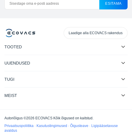
ESITAMA
Laadige alla ECOVACS rakendus
TOOTED
UUENDUSED
TUGI
MEIST
Autoriõigus ©2026 ECOVACS Kõik õigused on kaitstud.
Privaatsuspoliitika
·
Kasutustingimused
·
Õigusteave
·
Ligipääsetavuse
avaldus