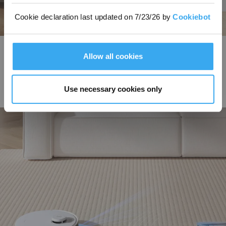
Cookie declaration last updated on 7/23/26 by
Cookiebot
La tua casa, pulita in modo intelligente grazie a un robot
Allow all cookies
avanzato
TrueDetect 3D 3.0, TrueMapping 2.0, Lavaggio con sollevamento automatico
a 9 mm
Use necessary cookies only