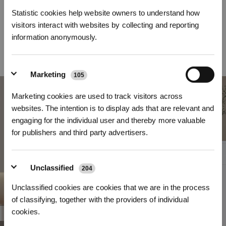
Statistic cookies help website owners to understand how
DEEBOT T30S offre una pulizia superiore grazie a OZMO TURBO 2.0 e alla
visitors interact with websites by collecting and reporting
Ricarica automatica del serbatoio piccolo. La tecnologia di pulizia assicura
una potente rimozione delle macchie, mentre il serbatoio dell'acqua a
information anonymously.
controllo elettronico da 55 ml fornisce un rifornimento continuo di acqua per
una pulizia ottimale e scioglie le macchie più ostinate anche dopo 72 ore.
Marketing
105
REGISTRATI
Marketing cookies are used to track visitors across
*I nuovi iscritti possono utilizzare 3000 punti per ottenere uno sconto
websites. The intention is to display ads that are relevant and
di 30€ sul primo ordine quando il pagamento supera i 1000€.
engaging for the individual user and thereby more valuable
for publishers and third party advertisers.
Unclassified
204
Unclassified cookies are cookies that we are in the process
of classifying, together with the providers of individual
cookies.