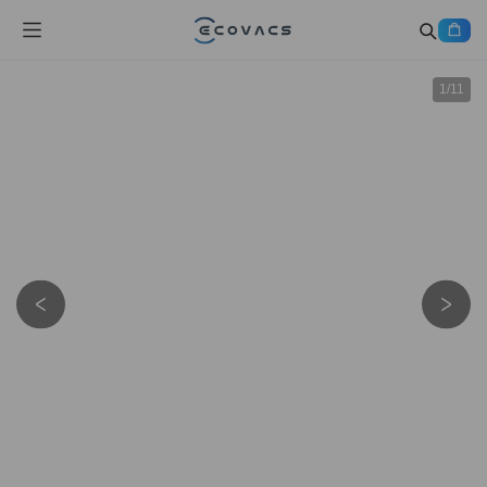
1
/
11