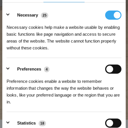
Details
Necessary
25
Necessary cookies help make a website usable by enabling
basic functions like page navigation and access to secure
areas of the website. The website cannot function properly
without these cookies.
Preferences
4
Preference cookies enable a website to remember
information that changes the way the website behaves or
looks, like your preferred language or the region that you are
in.
Iscriviti per vincere
Statistics
18
OZMO TURBO 2.0 e Ricarica automatica del serbatoio piccolo