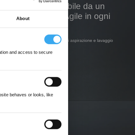
Pulizia impeccabile da un
bordo all'altro. Agile in ogni
About
movimento.
Il fiore all'occhiello dei sistemi di aspirazione e lavaggio
dei bordi con precisione.
ation and access to secure
ere
ite behaves or looks, like