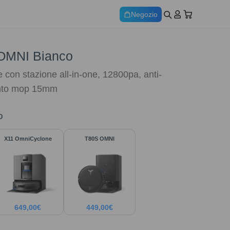
Negozio
OMNI Bianco
 con stazione all-in-one, 12800pa, anti-
ento mop 15mm
o
X11 OmniCyclone
T80S OMNI
649,00
€
449,00
€