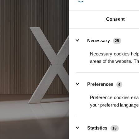
Consent
Details
Necessary
25
Necessary cookies help 
areas of the website. T
Preferences
4
Preference cookies enab
your preferred language 
Statistics
18