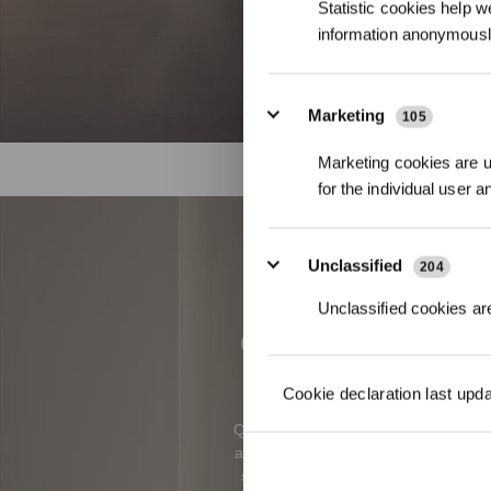
Statistic cookies help w
information anonymousl
Marketing
105
Marketing cookies are us
for the individual user 
Unclassified
204
DEEBOT X5 OMNI è
Unclassified cookies are
domestiche, in gr
Cookie declaration last upd
Questo avanzato robot aspirapolvere r
aspirazione e alla navigazione intelli
semplifica la pulizia e ti mantiene 