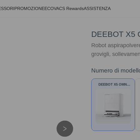
ESSORI
PROMOZIONE
ECOVACS Rewards
ASSISTENZA
DEEBOT X5 
Robot aspirapolvere
grovigli, sollevam
Numero di modell
DEEBOT X5 OMNI
Bianco