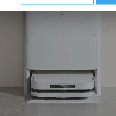
minimo sforzo, con una pulizia impeccabile in ogni angolo di casa.