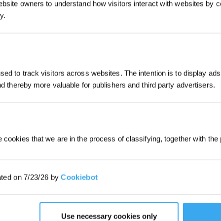
ebsite owners to understand how visitors interact with websites by co
y.
REGISTRATI
*I nuovi iscritti possono utilizzare 30
ed to track visitors across websites. The intention is to display ads
ottenere uno sconto di 30€ sul primo
and thereby more valuable for publishers and third party advertisers.
quando il pagamento supera i 1000€
 l'emblema dell'innovazione nel ca
 cookies that we are in the process of classifying, together with the 
ado di coniugare perfettamente prec
efficienza.
ated on 7/23/26 by
Cookiebot
idefinisce l'esperienza di pulizia, assicurando che non venga lasciato
gente. Dotato di una tecnologia all'avanguardia, tra cui una stazione in
connesso e nel pieno controllo delle attività. Con DEEBOT X5 OMNI puoi o
Use necessary cookies only