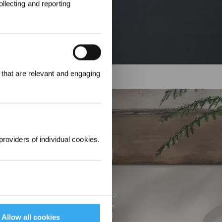
llecting and reporting
00 punti per
 that are relevant and engaging
 ordine
.
mpo delle pulizie
providers of individual cookies.
isione, potenza ed
 alcuno sporco grazie alla sua potente
telligente per una facile manutenzione,
ttenere un risultato superiore con il
Allow all cookies