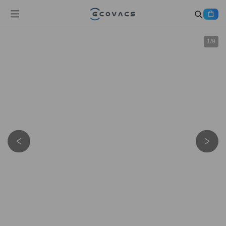
1
/
9