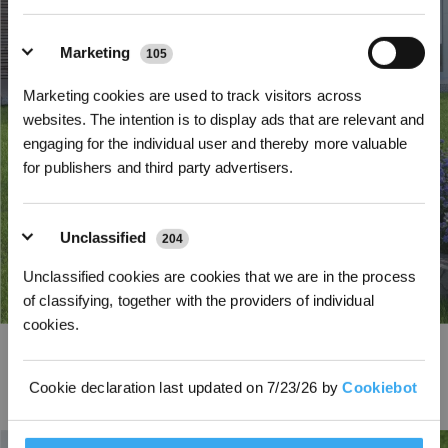
Marketing
105
REGISTRATI
Marketing cookies are used to track visitors across
*I nuovi iscritti possono utilizzare 3000 punti per ottenere uno sconto
websites. The intention is to display ads that are relevant and
di 30€ sul primo ordine quando il pagamento supera i 1000€.
engaging for the individual user and thereby more valuable
for publishers and third party advertisers.
Unclassified
204
Unclassified cookies are cookies that we are in the process
of classifying, together with the providers of individual
cookies.
Sistema di evitamento degli ostacoli AIVI
La videocamera IA, addestrata con deep learning, riconosce
Cookie declaration last updated on 7/23/26 by
Cookiebot
intelligentemente oltre 200 tipi di ostacoli comuni (inclusi i ricci) e adotta
misure di sicurezza proattive.