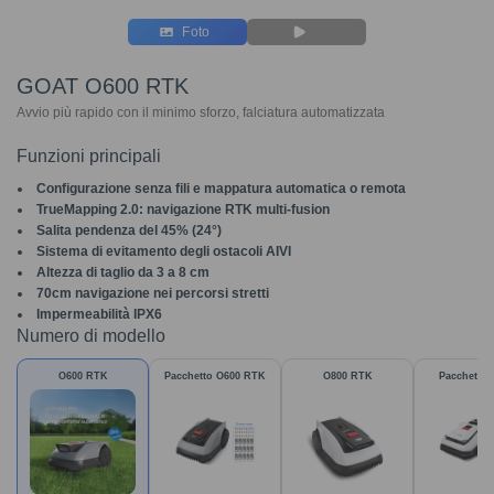
Foto
GOAT O600 RTK
Avvio più rapido con il minimo sforzo, falciatura automatizzata
Funzioni principali
Configurazione senza fili e mappatura automatica o remota
TrueMapping 2.0: navigazione RTK multi-fusion
Salita pendenza del 45% (24°)
Sistema di evitamento degli ostacoli AIVI
Altezza di taglio da 3 a 8 cm
70cm navigazione nei percorsi stretti
Impermeabilità IPX6
Numero di modello
O600 RTK
Pacchetto O600 RTK
O800 RTK
Pacchetto 
LiDAR 