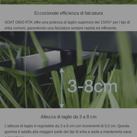
Eccezionale efficienza di falciatura
GOAT O600 RTK offre una potenza di taglio superiore del 150%* per i tipi di
erba comuni, garantendo una falciatura sempre rapida ed efficiente.
Altezza di taglio da 3 a 8 cm
L'altezza di taglio è regolabile da 3 a 8 cm con incrementi di 0,5 cm. Questa
gamma è adatta alla maggior parte dei tipi di erba e aiuta a mantenerla sana