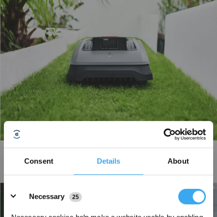
Navigazione nei percorsi stretti
Consent
Details
About
Design super sottile con riconoscimento intelligente dei bordi naviga
facilmente in percorsi stretti fino a 0,7 m* senza intervento umano.
Details
Necessary
25