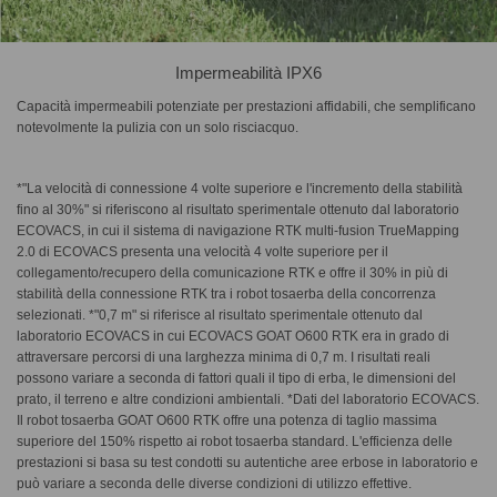
Impermeabilità IPX6
Capacità impermeabili potenziate per prestazioni affidabili, che semplificano
notevolmente la pulizia con un solo risciacquo.
*"La velocità di connessione 4 volte superiore e l'incremento della stabilità
fino al 30%" si riferiscono al risultato sperimentale ottenuto dal laboratorio
ECOVACS, in cui il sistema di navigazione RTK multi-fusion TrueMapping
2.0 di ECOVACS presenta una velocità 4 volte superiore per il
collegamento/recupero della comunicazione RTK e offre il 30% in più di
stabilità della connessione RTK tra i robot tosaerba della concorrenza
selezionati. *"0,7 m" si riferisce al risultato sperimentale ottenuto dal
laboratorio ECOVACS in cui ECOVACS GOAT O600 RTK era in grado di
attraversare percorsi di una larghezza minima di 0,7 m. I risultati reali
possono variare a seconda di fattori quali il tipo di erba, le dimensioni del
prato, il terreno e altre condizioni ambientali. *Dati del laboratorio ECOVACS.
Il robot tosaerba GOAT O600 RTK offre una potenza di taglio massima
superiore del 150% rispetto ai robot tosaerba standard. L'efficienza delle
prestazioni si basa su test condotti su autentiche aree erbose in laboratorio e
può variare a seconda delle diverse condizioni di utilizzo effettive.