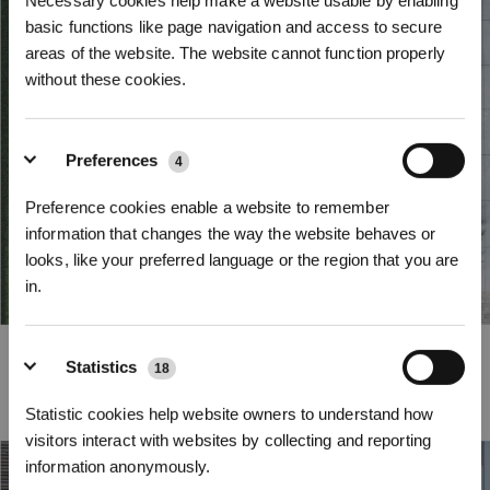
Necessary cookies help make a website usable by enabling
basic functions like page navigation and access to secure
areas of the website. The website cannot function properly
without these cookies.
Preferences
4
Preference cookies enable a website to remember
information that changes the way the website behaves or
looks, like your preferred language or the region that you are
in.
Iscriviti per vincere
Pianificazione dei percorsi efficiente
Statistics
18
Con algoritmi avanzati, il sistema di GOAT traccia automaticamente i percorsi
di falciatura più ottimali. Si adatta alla forma del prato, ottimizzando la
Statistic cookies help website owners to understand how
copertura e riducendo curve e sovrapposizioni inutili.
visitors interact with websites by collecting and reporting
information anonymously.