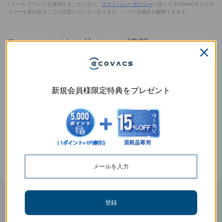
* メール アドレスを提供することにより、
プライバシー ポリシー
に従って ECOVACS からオ
ファーを受け取ることに同意したことになります。いつでも購読を解除できます。
Ecovacsのその他セール情報
クリスマスセール・父の日セール・母の日セールなど、エコバックスの最新
プロモーションやお得情報は、
ECOVACS（エコバックス）お買い得キャン
ペ
ーンページでご確認いただけます。
新規会員様限定特典をプレゼント
次回のエコバックスセールはいつです
か？
次回のセール日はまだ発表されていませんが、
ロボット掃除機
、
窓掃除ロボ
ット
など、人気カテゴリをご覧いただけます。
ご自宅にぴったりのロボットを見つけて、より快適で清潔な生活空間を手に
入れ、自由な時間を楽しみましょう。
ECOVACSから最新のニュースを入手
登録
提出する